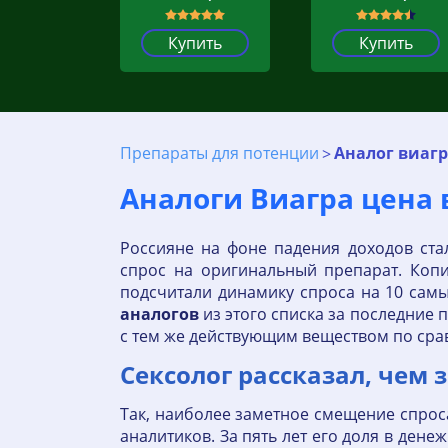
Купить
Купить
Препараты для потенции
Аналог виаг
Аналоги Виагра цена в
Россияне на фоне падения доходов ст
спрос на оригинальный препарат. Копии
подсчитали динамику спроса на 10 самы
аналогов
из этого списка за последние 
с тем же действующим веществом по ср
Сексолог рассказал, чем
Так, наиболее заметное смещение спроса
аналитиков. За пять лет его доля в ден