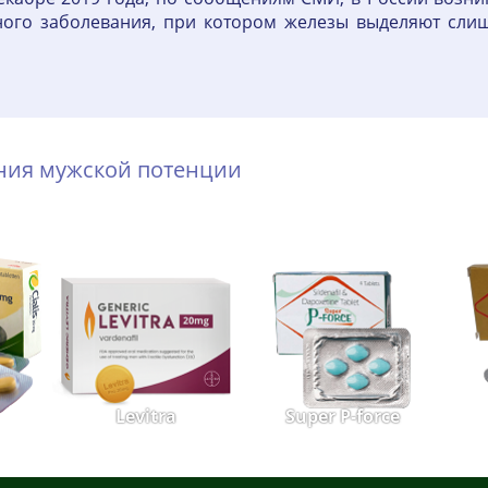
ого заболевания, при котором железы выделяют слишк
ения мужской потенции
Levitra
Super P-force