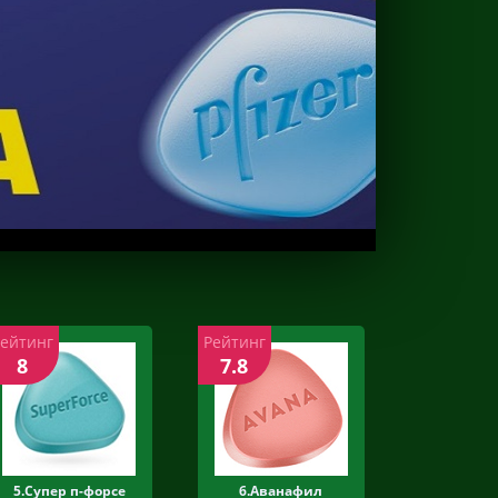
Рейтинг
Рейтинг
8
7.8
5.Супер п-форсе
6.Аванафил