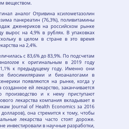
им веществом.
инал аналог Отривина ксилометазолин
езима панкреатин (76,3%), поливитамины
одаж дженериков на российском рынке
у вырос на 4,9% в рублях. В упаковках
кольку в целом в стране в это время
карства на 2,4%.
еличилась с 83,6% до 83,9%. По подсчетам
аналогов
к оригинальным в 2019 году
 1,1% к предыдущему году. Именно они
же биосимилярами и биоаналогами в
женерики появляются на рынке, когда у
 созданное ей лекарство, заканчивается
о производство и к нему приступают
нового лекарства компания вкладывает в
ам Journal of Health Economics за 2016
долларов), она стремится к тому, чтобы
альные лекарства часто стоят дороже.
не инвестировали в научные разработки,