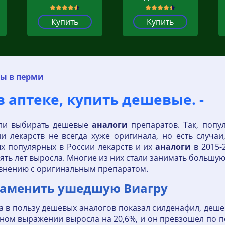
Купить
Купить
ры в перми
 аптеке, купить дешевые. -
али выбирать дешевые
аналоги
препаратов. Так, попу
 лекарств не всегда хуже оригинала, но есть случаи
х популярных в России лекарств и их
аналоги
в 2015-2
пять лет выросла. Многие из них стали занимать большую
авнению с оригинальным препаратом.
 заменить ушедшую Виагру
 в пользу дешевых аналогов показал силденафил, деше
ежном выражении выросла на 20,6%, и он превзошел по п