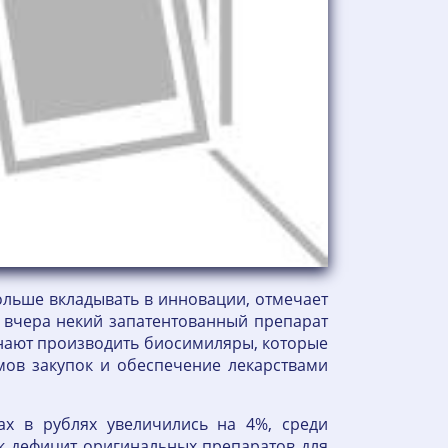
ольше вкладывать в инновации, отмечает
, вчера некий запатентованный препарат
чинают производить биосимиляры, которые
мов закупок и обеспечение лекарствами
ах в рублях увеличились на 4%, среди
ик дефицит оригинальных препаратов для