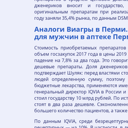
дженериков вносит и государство,
оригинальным препаратам при реализа
году заняли 35,4% рынка, по данным DSM
Аналоги Виагры в Перми.
для мужчин в аптеке Пер
Стоимость приобретаемых препаратов 
объем госзакупок 2017 года в цены 2019 
падение на 7,8% за два года. Это говори
дешевые препараты. Доля дженериков 
подтверждает Шуляк: перед властями ст
людей определенную сумму, поэтому 
бюджетные лекарства, применяются имен
генеральный директор IQVIA в России и
стоил государству 10 млрд рублей. По и
стоят в два раза дешевле. Сэкономлен
большего количество пациентов, а также
По данным IQVIA, среди безрецептурн
рецептурных — на 10%. В частности, в 