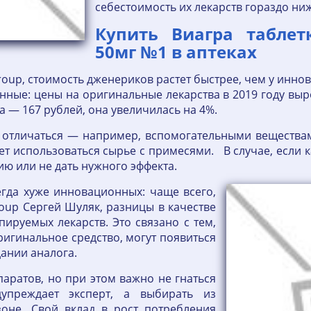
себестоимость их лекарств гораздо ни
Купить Виагра табле
50мг №1 в аптеках
roup, стоимость дженериков растет быстрее, чем у иннов
ные: цены на оригинальные лекарства в 2019 году выро
а — 167 рублей, она увеличилась на 4%.
т отличаться — например, вспомогательными вещества
т использоваться сырье с примесями. В случае, если 
ию или не дать нужного эффекта.
егда хуже инновационных: чаще всего,
oup Сергей Шуляк, разницы в качестве
пируемых лекарств. Это связано с тем,
оригинальное средство, могут появиться
ании аналога.
аратов, но при этом важно не гнаться
упреждает эксперт, а выбирать из
оне. Свой вклад в рост потребления