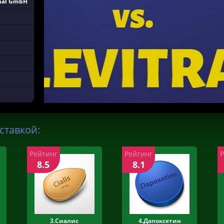
onal GmbH
ставкой:
Рейтинг
Рейтинг
8.5
8.1
3.Сиалис
4.Дапоксетин