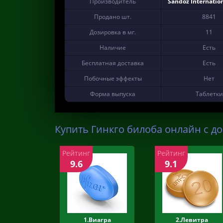
Производитель
Sandoz Internati
Продано шт.
8841
Дозировка в мг.
11
Наличие
Есть
Бесплатная доставка
Есть
Побочные эффекты
Нет
Форма выпуска
Таблетки
Купить Гинкго билоба онлайн с до
Рейтинг
Рейтинг
9.6
9.1
1.Виагра
2.Левитра