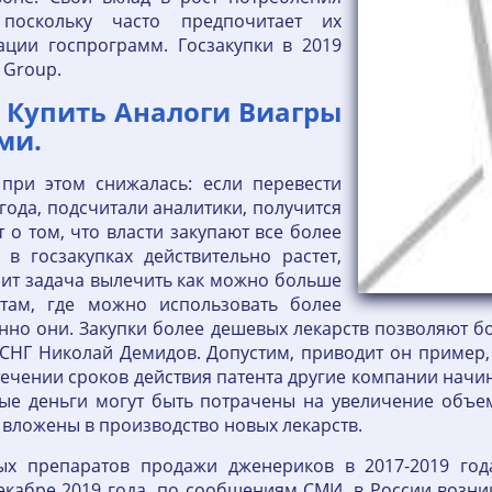
 поскольку часто предпочитает их
ции госпрограмм. Госзакупки в 2019
 Group.
 Купить Аналоги Виагры
ми.
при этом снижалась: если перевести
года, подсчитали аналитики, получится
т о том, что власти закупают все более
в госзакупках действительно растет,
оит задача вылечить как можно больше
там, где можно использовать более
но они. Закупки более дешевых лекарств позволяют б
 СНГ Николай Демидов. Допустим, приводит он пример
стечении сроков действия патента другие компании на
ные деньги могут быть потрачены на увеличение объе
 вложены в производство новых лекарств.
ых препаратов продажи дженериков в 2017-2019 год
декабре 2019 года, по сообщениям СМИ, в России возн