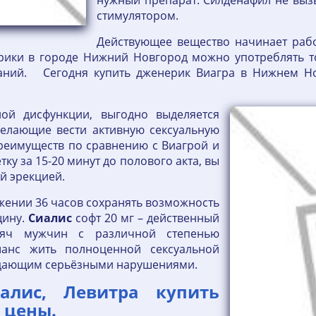
нужный препарат. Силденафил не вызы
стимулятором.
Действующее вещество начинает рабо
рики в городе Нижний Новгород можно употреблять то
ваний. Сегодня купить дженерик Виагра в Нижнем Н
ной дисфункции, выгодно выделяется
желающие вести активную сексуальную
преимуществ по сравнению с Виагрой и
ку за 15-20 минут до полового акта, вы
й эрекцией.
жении 36 часов сохранять возможность
щину.
Сиалис
софт 20 мг – действенный
сяч мужчин с различной степенью
шанс жить полноценной сексуальной
адающим серьёзными нарушениями.
алис, Левитра купить
 цены.