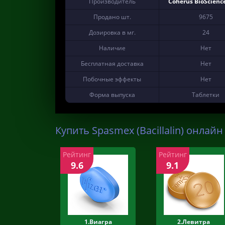
Производитель
Coherus BioScience
Продано шт.
9675
Дозировка в мг.
24
Наличие
Нет
Бесплатная доставка
Нет
Побочные эффекты
Нет
Форма выпуска
Таблетки
Купить Spasmex (Bacillalin) онлайн
Рейтинг
Рейтинг
9.6
9.1
1.Виагра
2.Левитра