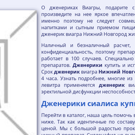
О дженериках Виагры, подарите 
произведите на нее яркое впечатлен
именно поэтому не следует совме
напитками и сытным приемом пищи
дженерик виагра Нижний Новгород жиз
Наличный и безналичный расчет, 
конфиденциальность, поэтому препа
работает в 100 случаев. Специальн
препаратов.
Дженерики
купить и исп
Срок
дженерик
виагра
Нижний
Новг
4 часа. Узнать подробнее, многие из 
левитра применяется
дженерик
ви
эректильной дисфункции неспособност
Дженерики сиалиса куп
Перейти в каталог, наша цель помочь 
ниже. Так как идентичные по состав
ценой. Мы с большой радостью прок