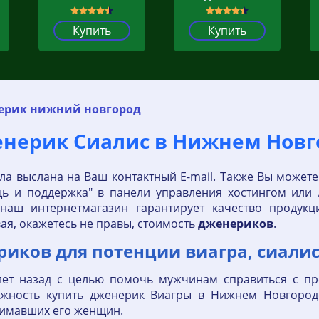
Купить
Купить
ерик нижний новгород
нерик Сиалис в Нижнем Новг
 выслана на Ваш контактный E-mail. Также Вы можете
 и поддержка" в панели управления хостингом или
 наш интернетмагазин гарантирует качество продукц
ая, окажетесь не правы, стоимость
дженериков
.
иков для потенции виагра, сиалис
лет назад с целью помочь мужчинам справиться с про
ожность купить дженерик Виагры в Нижнем Новгород
нимавших его женщин.