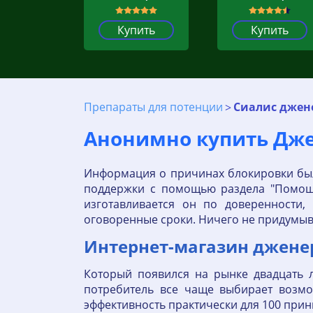
Купить
Купить
Препараты для потенции
Сиалис джен
Анонимно купить Дже
Информация о причинах блокировки была
поддержки с помощью раздела "Помощь
изготавливается он по доверенности,
оговоренные сроки. Ничего не придумыв
Интернет-магазин дженер
Который появился на рынке двадцать 
потребитель все чаще выбирает возм
эффективность практически для 100 при