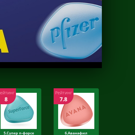
Рейтинг
Рейтинг
8
7.8
5.Супер п-форсе
6.Аванафил