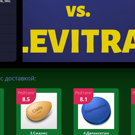
s, Inc.
 с доставкой:
Рейтинг
Рейтинг
8.5
8.1
3.Сиалис
4.Дапоксетин