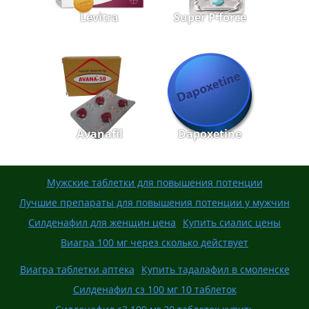
Levitra
Super P-force
Avanafil
Dapoxetine
Мужские таблетки для повышения потенции
Лучшие препараты для повышения потенции у мужчин
Силденафил для женщин цена
Купить сиалис цены
Виагра 100 мг через сколько действует
Виагра таблетки аптека
Купить тадалафил в смоленске
Силденафил сз 100 мг 10 таблеток