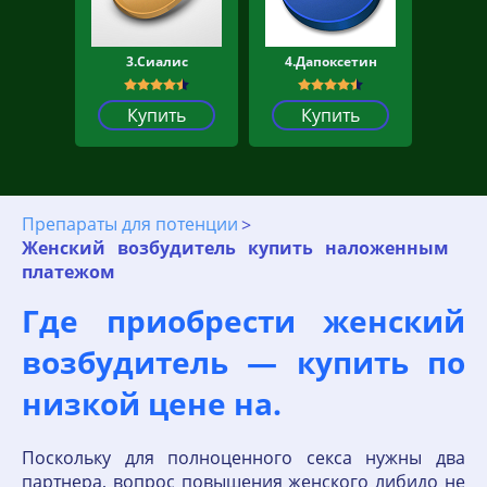
3.Сиалис
4.Дапоксетин
Купить
Купить
Препараты для потенции
Женский возбудитель купить наложенным
платежом
Где приобрести женский
возбудитель — купить по
низкой цене на.
Поскольку для полноценного секса нужны два
партнера, вопрос повышения женского либидо не