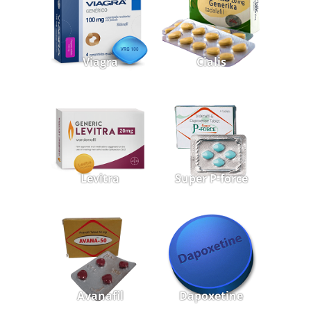
Viagra
Cialis
Levitra
Super P-force
Avanafil
Dapoxetine