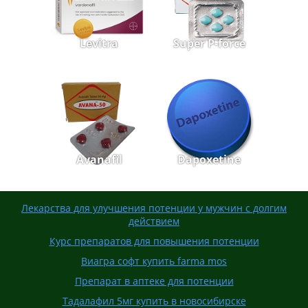
Levitra
Super P-force
Avanafil
Dapoxetine
Лекарства для улучшения потенции у мужчин с долгим
действием
Курс препаратов для повышения потенции
Виагра софт купить farma mos
Препарат в аптеке для потенции
Тадалафил 5мг купить в новосибирске