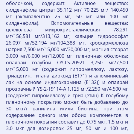
оболочкой, содержит: Активное вещество:
силденафила цитрат 35,112 мг/ 70,225 мг/ 140,450
мг (эквивалентно 25 мг, 50 мг или 100 мг
силденафила). Вспомогательные вещества:
целлюлоза микрокристаллическая 78,291
мг/156,581 мг/313,162 мг, кальция гидрофосфат
26,097 мг/52,194 мг/104,388 мг, кроскармеллоза
натрия 7,500 мг/15,000 мг/30,000 мг, магния стеарат
3,000 мг/6,000 мг/12,000 мг; пленочная оболочка:
опадрай голубой OY-LS-20921 3,750 мг/7,500
мг/15,000 мг (содержит гипромеллозу, лактозу,
триацетин, титана диоксид (Е171) и алюминиевый
лак на основе индигокармина (Е132)) и опадрай
прозрачный YS-2-19114-А 1,125 мг/2,250 мг/4,500 мг
(содержит гипромеллозу и триацетин) К голубому
пленочному покрытию может быть добавлено до
30 мкг/г ванилина и/или биотина; при этом
содержание одного или обоих компонентов в
пленочном покрытии составит до 0,75 мкг, 1,5 мкг и
3,0 мкг для дозировок 25 мг, 50 мг и 100 мг,