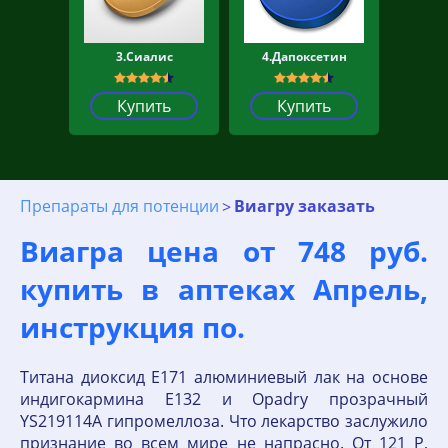
3.Сиалис
4.Дапоксетин
Купить
Купить
Препараты для потенции
Виагру заказать
Виагра цена от 748 руб.
купить в аптеках Апрель,
инструкция по.
Титана диоксид E171 алюминиевый лак на основе
индигокармина E132 и Opadry прозрачный
YS219114A гипромеллоза. Что лекарство заслужило
признание во всем мире не напрасно. От 121 Р,