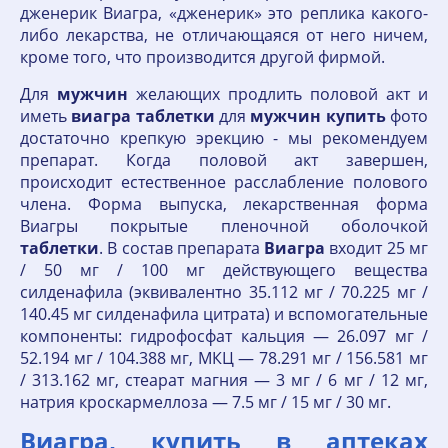
дженерик Виагра, «дженерик» это реплика какого-
либо лекарства, не отличающаяся от него ничем,
кроме того, что производится другой фирмой.
Для
мужчин
желающих продлить половой акт и
иметь
виагра
таблетки
для
мужчин
купить
фото
достаточно крепкую эрекцию - мы рекомендуем
препарат. Когда половой акт завершен,
происходит естественное расслабление полового
члена. Форма выпуска, лекарственная форма
Виагры покрытые пленочной оболочкой
таблетки
. В состав препарата
Виагра
входит 25 мг
/ 50 мг / 100 мг действующего вещества
силденафила (эквивалентно 35.112 мг / 70.225 мг /
140.45 мг силденафила цитрата) и вспомогательные
компоненты: гидрофосфат кальция — 26.097 мг /
52.194 мг / 104.388 мг, МКЦ — 78.291 мг / 156.581 мг
/ 313.162 мг, стеарат магния — 3 мг / 6 мг / 12 мг,
натрия кроскармеллоза — 7.5 мг / 15 мг / 30 мг.
Виагра, купить в аптеках