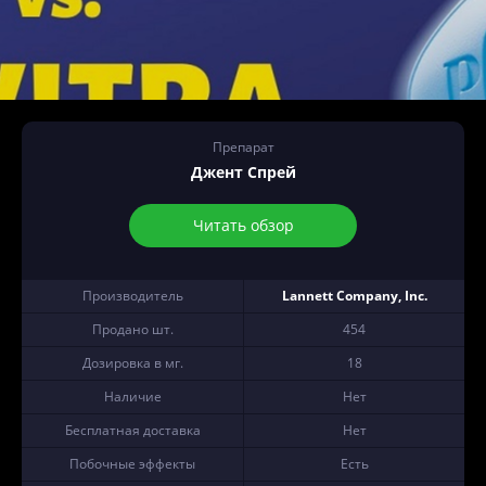
Препарат
Джент Спрей
Читать обзор
Производитель
Lannett Company, Inc.
Продано шт.
454
Дозировка в мг.
18
Наличие
Нет
Бесплатная доставка
Нет
Побочные эффекты
Есть