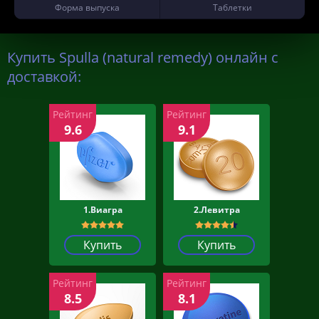
Форма выпуска
Таблетки
Купить Spulla (natural remedy) онлайн с
доставкой:
Рейтинг
Рейтинг
9.6
9.1
1.Виагра
2.Левитра
Купить
Купить
Рейтинг
Рейтинг
8.5
8.1