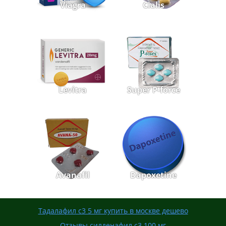
Viagra
Cialis
Levitra
Super P-force
Avanafil
Dapoxetine
Тадалафил с3 5 мг купить в москве дешево
Отзывы силденафил с3 100 мг