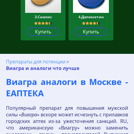
3.Сиалис
4.Дапоксетин
Купить
Купить
Препараты для потенции
Виагра и аналоги что лучше
Виагра аналоги в Москве -
ЕАПТЕКА
Популярный препарат для повышения мужской
силы «
Виагра
» вскоре может исчезнуть с прилавков
городских аптек из-за ужесточения санкций. RU,
что американскую «Виагру» можно заменить