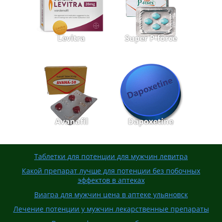
Levitra
Super P-force
Avanafil
Dapoxetine
Таблетки для потенции для мужчин левитра
Какой препарат лучше для потенции без побочных
эффектов в аптеках
Виагра для мужчин цена в аптеке ульяновск
Лечение потенции у мужчин лекарственные препараты