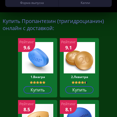
Форма выпуска
Капли
Купить Пропантезин (тригидроцианин)
онлайн с доставкой:
Рейтинг
Рейтинг
9.6
9.1
1.Виагра
2.Левитра
Купить
Купить
Рейтинг
Рейтинг
8.5
8.1