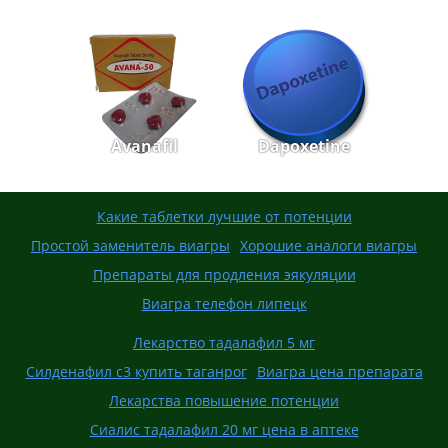
Avanafil
Dapoxetine
Какие таблетки лучшие от потенции
Простой заменитель виагры
Хорошие аналоги виагры
Препараты для продления эякуляции
Виагра телефон липецк
Лекарство тадалафил 5 мг
Силденафил с3 купить таганрог
Виагра цена препарата
Лекарства повышение потенции
Сиалис тадалафил 20 мг цена в аптеке