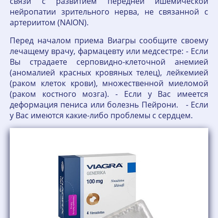
связи с развитием передней ишемической
нейропатии зрительного нерва, не связанной с
артериитом (NAION).
Перед началом приема Виагры сообщите своему
лечащему врачу, фармацевту или медсестре: - Если
Вы страдаете серповидно-клеточной анемией
(аномалией красных кровяных телец), лейкемией
(раком клеток крови), множественной миеломой
(раком костного мозга). - Если у Вас имеется
деформация пениса или болезнь Пейрони. - Если
у Вас имеются какие-либо проблемы с сердцем.