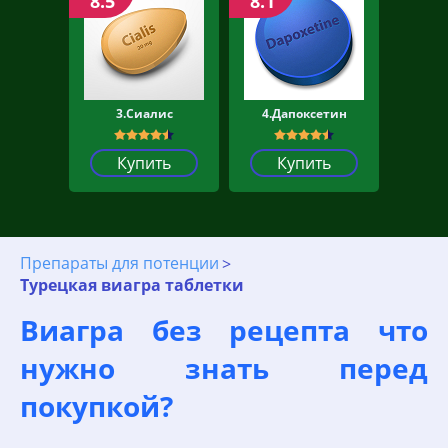
8.5
8.1
3.Сиалис
4.Дапоксетин
Купить
Купить
Препараты для потенции
Турецкая виагра таблетки
Виагра без рецепта что
нужно знать перед
покупкой?