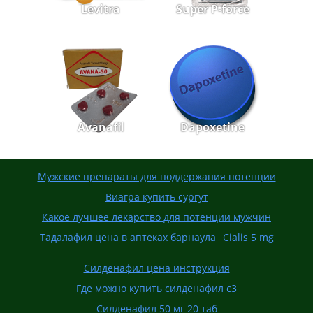
Levitra
Super P-force
Avanafil
Dapoxetine
Мужские препараты для поддержания потенции
Виагра купить сургут
Какое лучшее лекарство для потенции мужчин
Тадалафил цена в аптеках барнаула
Cialis 5 mg
Силденафил цена инструкция
Где можно купить силденафил с3
Силденафил 50 мг 20 таб