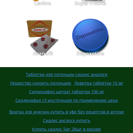
Levitra
Super P-force
Avanafil
Dapoxetine
Таблетки для потенции сиалис аналоги
Лекарство снизить потенцию
Левитра таблетки 10 мг
Силденафил цитрат таблетки 100 мг
Силденафил с3 инструкция по применению цена
Виагра для мужчин купить в уфе без рецептов в аптеке
Сиалис ангарск купить
Купить сиалис 5мг 28шт в москве