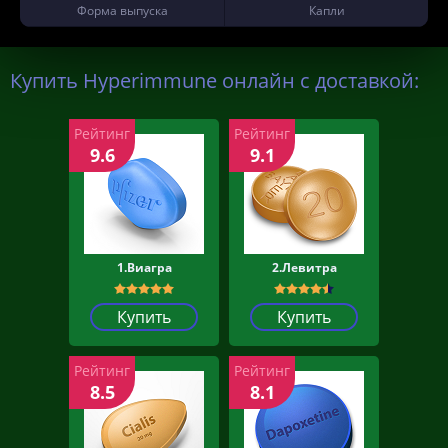
Форма выпуска
Капли
Купить Hyperimmune онлайн с доставкой:
Рейтинг
Рейтинг
9.6
9.1
1.Виагра
2.Левитра
Купить
Купить
Рейтинг
Рейтинг
8.5
8.1