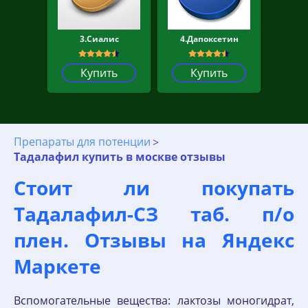
3.Сиалис
4.Дапоксетин
Купить
Купить
Препараты для потенции
Тадалафил купить в москве отзывы
Стоит ли покупать
Тадалафил-СЗ таб. п/о
плен. Отзывы на Яндекс
Маркете
Вспомогательные вещества: лактозы моногидрат,