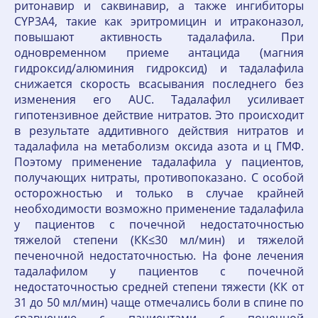
ритонавир и саквинавир, а также ингибиторы
CYP3A4, такие как эритромицин и итраконазол,
повышают активность тадалафила. При
одновременном приеме антацида (магния
гидроксид/алюминия гидроксид) и тадалафила
снижается скорость всасывания последнего без
изменения его AUC. Тадалафил усиливает
гипотензивное действие нитратов. Это происходит
в результате аддитивного действия нитратов и
тадалафила на метаболизм оксида азота и ц ГМФ.
Поэтому применение тадалафила у пациентов,
получающих нитраты, противопоказано. С особой
осторожностью и только в случае крайней
необходимости возможно применение тадалафила
у пациентов с почечной недостаточностью
тяжелой степени (КК≤30 мл/мин) и тяжелой
печеночной недостаточностью. На фоне лечения
тадалафилом у пациентов с почечной
недостаточностью средней степени тяжести (КК от
31 до 50 мл/мин) чаще отмечались боли в спине по