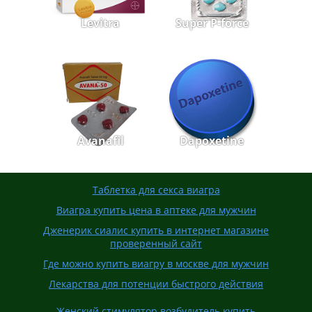
Levitra
Super P-force
Avanafil
Dapoxetine
Таблетка для секса виагра
Виагра купить цена в аптеке для мужчин
Дженерик сиалис купить в интернет магазине
проверенный сайт
Где можно купить виагру в москве для мужчин
Лекарства для потенции быстрого действия
Женский стимулятор возбудитель купить