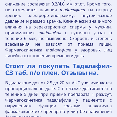
снижение составляет 0.2/4.6 мм рт.ст. Кроме того,
не отмечается влияния
тадалафила
на остроту
зрения, электроретинограмму, внутриглазное
давление и размер зрачка. Клинически значимого
влияния на характеристики спермы у мужчин,
принимавших
тадалафил
в суточных дозах в
течение 6 мес, не выявлено. Скорость и степень
всасывания не зависят от приема пищи.
Фармакокинетика
тадалафила
у здоровых лиц
линейна в отношении времени и дозы.
Стоит ли покупать Тадалафил-
СЗ таб. п/о плен. Отзывы на.
В диапазоне доз от 2.5 до 20 мг AUC увеличивается
пропорционально дозе. C в плазме достигаются в
течение 5 дней при приеме препарата 1 раз/сут.
Фармакокинетика тадалафила у пациентов с
нарушением функции эрекции аналогична
фармакокинетике препарата у лиц без нарушения