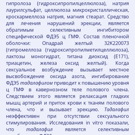
гипролоза (гидроксипропилцеллюлоза), натрия
лаурилсульфат, целлюлоза микрокристаллическая,
кроскармеллоза натрия, магния стеарат. Средство
для лечения нарушений эрекции, является
обратимым селективным ингибитором
специфической ФДЭ5 ц ГМФ. Состав пленочной
оболочки: Опадрай желтый 32K220073
(гипромеллоза (гидроксипропилметилцеллюлоза),
лактозы моногидрат, титана диоксид (E171),
триацетин, железа оксид желтый). Когда
сексуальное возбуждение вызывает местное
высвобождение оксида азота, ингибирование
ФДЭ5
тадалафилом
приводит к повышению уровня
ц ГМФ в кавернозном теле полового члена.
Следствием этого является релаксация гладких
мышц артерий и приток крови к тканям полового
члена, что и вызывает эрекцию.
Тадалафил
неэффективен при отсутствии сексуального
стимулирования. Исследования in vitro показали,
что
тадалафил
является селективным