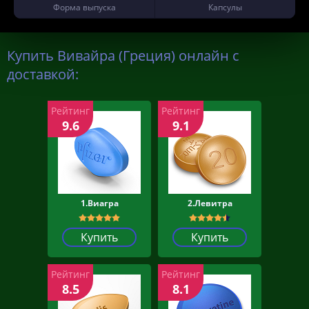
Форма выпуска
Капсулы
Купить Вивайра (Греция) онлайн с
доставкой:
Рейтинг
Рейтинг
9.6
9.1
1.Виагра
2.Левитра
Купить
Купить
Рейтинг
Рейтинг
8.5
8.1