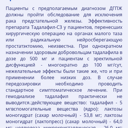
Пациенты с предполагаемым диагнозом ДГПЖ
должны пройти обследование для исключения
рака предстательной железы. Эффективность
препарата Тадалафил-СЗ у пациентов, перенесших
хирургическую операцию на органах малого таза
или радикальную нейросберегающую
простатэктомию, неизвестна. При однократном
назначении здоровым добровольцам тадалафила в
дозе до 500 мг и пациентам с эректильной
дисфункцией - многократно до 100 мг/сут,
нежелательные эффекты были такие же, что и при
применении более низких доз. В случае
передозировки необходимо проводить
стандартное симптоматическое лечение. При
гемодиализе тадалафил практически не
выводится.:действующее вещество: тадалафил - 5
мгвспомогательные вещества (ядро): лактозы
моногидрат (сахар молочный) - 53,8 мг; лактозы
моногидрат (лактопресс) (сахар молочный) - 64,0
мг; целлюлоза микрокристаллическая - 26,0 мг;