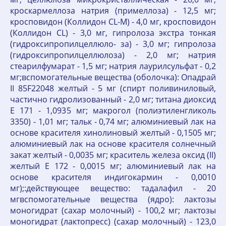
кроскармеллоза натрия (примеллоза) - 12,5 мг;
кросповидон (Коллидон CL-M) - 4,0 мг, кросповидон
(Коллидон CL) - 3,0 мг, гипролоза экстра тонкая
(гидроксипропилцеллюло- за) - 3,0 мг; гипролоза
(гидроксипропилцеллюлоза) - 2,0 мг; натрия
стеарилфумарат - 1,5 мг; натрия лаурилсульфат - 0,2
мг;вспомогательные вещества (оболочка): Опадрай
II 85F22048 желтый - 5 мг (спирт поливиниловый,
частично гидролизованный - 2,0 мг; титана диоксид
Е 171 - 1,0935 мг; макрогол (полиэтиленгликоль
3350) - 1,01 мг; тальк - 0,74 мг; алюминиевый лак на
основе красителя хинолиновый желтый - 0,1505 мг;
алюминиевый лак на основе красителя солнечный
закат желтый - 0,0035 мг; краситель железа оксид (II)
желтый Е 172 - 0,0015 мг; алюминиевый лак на
основе красителя индигокармин - 0,0010
мг);:действующее вещество: тадалафил - 20
мгвспомогательные вещества (ядро): лактозы
моногидрат (сахар молочный) - 100,2 мг; лактозы
моногидрат (лактопресс) (сахар молочный) - 123,0