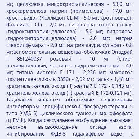
мг; целлюлоза микрокристаллическая - 53,0 мг;
кроскармеллоза натрия (примеллоза) - 17,0 мг;
кросповидон (Коллидон CL-M) - 5,0 мг, кросповидон
(Коллидон CL) - 2,0 мг, гипролоза экстра тонкая
(гидроксипропилцеллюлоза) - 5,0 мг; гипролоза
(гидроксипропилцеллюлоза) - 2,0 мг; натрия
стеарилфумарат - 2,0 мг; натрия лаурилсульфат - 0,8
мг;вспомогательные вещества (оболочка): Опадрай
II 85F240037 розовый - 10 мг (спирт
поливиниловый, частично гидролизованный - 4,0
мг; титана диоксид Е 171 - 2,236 мг; макрогол
(полиэтиленгликоль 3350) - 2,02 мг; тальк - 1,48 мг;
краситель железа оксид (II) желтый Е 172 - 0,143 мг;
краситель железа оксид (II) красный Е 172-0,121 мг).
Тадалафил является обратимым селективным
ингибитором специфической фосфодиэстеразы 5
типа (ФДЭ-5) циклического гуанозин монофосфата
(ц ГМФ). Когда сексуальное возбуждение вызывает
местное высвобождение оксида азота,
ингибирование ФДЭ-5 тадалафилом ведет к