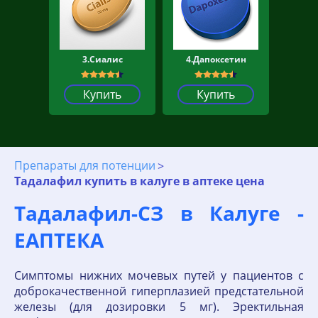
3.Сиалис
4.Дапоксетин
Купить
Купить
Препараты для потенции
Тадалафил купить в калуге в аптеке цена
Тадалафил-СЗ в Калуге -
ЕАПТЕКА
Симптомы нижних мочевых путей у пациентов с
доброкачественной гиперплазией предстательной
железы (для дозировки 5 мг). Эректильная