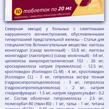
Северная звезда) у больных с симптомами
нарушенного мочеиспускания, обусловленными
гиперплазией предстательной железы – Статья для
специалистов Вспомогательные вещества: лактозы
моногидрат (сахар молочный) - 53.8 мг, лактозы
моногидрат (лактопресс) (сахар молочный) - 64 мг,
целлюлоза микрокристаллическая 102 - 26 мг,
кроскармеллоза натрия (примеллоза) - 12.5 мг,
кросповидон (Коллидон CL-M) - 4 мг, кросповидон
(Коллидон CL) - 3 мг, гипролоза экстра тонкая
(гидроксипропилцеллюлоза) - 3 мг, гипролоза
(гидроксипропилцеллюлоза) - 2 мг, натрия
стеарилфумарат - 1.5 мг, натрия лаурилсульфат - 0.2
мг. Состав оболочки: гипромеллоза - 2.5 мг,
полисорбат-80 (твин-80) - 1 мг, тальк - 1 мг, титана
диоксид (Е171) - 0.49 мг, краситель хинолиновый