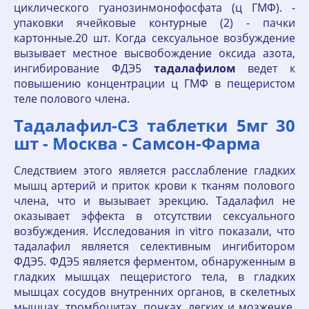
циклического гуанозинмонофосфата (ц ГМФ). -
упаковки ячейковые контурные (2) - пачки
картонные.20 шт. Когда сексуальное возбуждение
вызывает местное высвобождение оксида азота,
ингибирование ФДЭ5
тадалафилом
ведет к
повышению концентрации ц ГМФ в пещеристом
теле полового члена.
Тадалафил-СЗ таблетки 5мг 30
шт - Москва - Самсон-Фарма
Следствием этого является расслабление гладких
мышц артерий и приток крови к тканям полового
члена, что и вызывает эрекцию. Тадалафил не
оказывает эффекта в отсутствии сексуального
возбуждения. Исследования in vitro показали, что
тадалафил является селективным ингибитором
ФДЭ5. ФДЭ5 является ферментом, обнаруженным в
гладких мышцах пещеристого тела, в гладких
мышцах сосудов внутренних органов, в скелетных
мышцах, тромбоцитах, почках, легких и мозжечке.