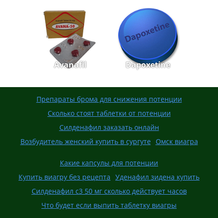
Avanafil
Dapoxetine
Препараты брома для снижения потенции
Сколько стоят таблетки от потенции
Силденафил заказать онлайн
Возбудитель женский купить в сургуте
Омск виагра
Какие капсулы для потенции
Купить виагру без рецепта
Уденафил зидена купить
Силденафил с3 50 мг сколько действует часов
Что будет если выпить таблетку виагры