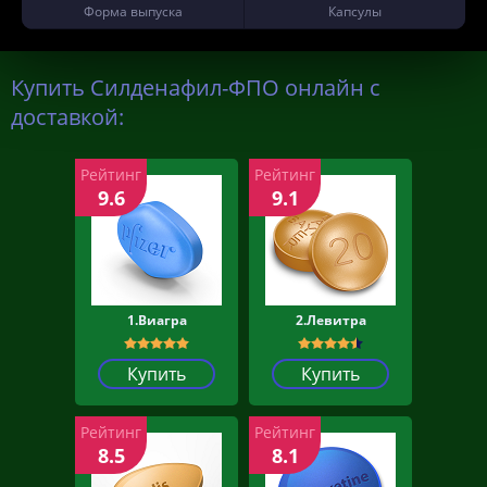
Форма выпуска
Капсулы
Купить Силденафил-ФПО онлайн с
доставкой:
Рейтинг
Рейтинг
9.6
9.1
1.Виагра
2.Левитра
Купить
Купить
Рейтинг
Рейтинг
8.5
8.1