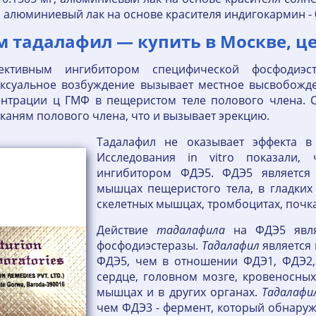
мг, алюминиевый лак на основе красителя индигокармин - 0
 тадалафил — купить в Москве, ц
ективным ингибитором специфической фосфодиэс
ексуальное возбуждение вызывает местное высвобожд
нтрации ц ГМФ в пещеристом теле полового члена. Сл
тканям полового члена, что и вызывает эрекцию.
Тадалафил не оказывает эффекта в 
Исследования in vitro показали, 
ингибитором ФДЭ5. ФДЭ5 является
мышцах пещеристого тела, в гладких
скелетных мышцах, тромбоцитах, почка
Действие
тадалафила
на ФДЭ5 явля
фосфодиэстеразы.
Тадалафил
является 
ФДЭ5, чем в отношении ФДЭ1, ФДЭ2,
сердце, головном мозге, кровеносных 
мышцах и в других органах.
Тадалафи
чем ФДЭ3 - фермент, который обнаружи