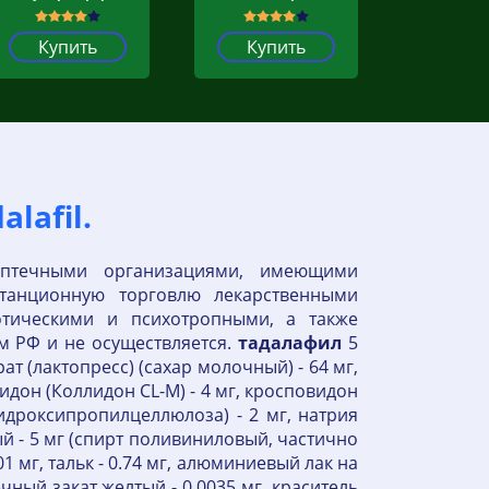
Купить
Купить
lafil.
 аптечными организациями, имеющими
танционную торговлю лекарственными
отическими и психотропными, а также
 РФ и не осуществляется.
тадалафил
5
т (лактопресс) (сахар молочный) - 64 мг,
идон (Коллидон CL-M) - 4 мг, кросповидон
гидроксипропилцеллюлоза) - 2 мг, натрия
тый - 5 мг (спирт поливиниловый, частично
01 мг, тальк - 0.74 мг, алюминиевый лак на
ный закат желтый - 0.0035 мг, краситель