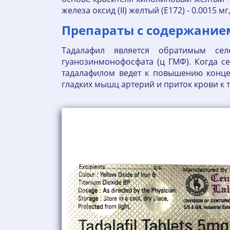
железа оксид (II) желтый (Е172) - 0.0015 
Препараты с содержанием
Тадалафил является обратимым сел
гуанозинмонофосфата (ц ГМФ). Когда с
тадалафилом ведет к повышению конце
гладких мышц артерий и приток крови к 