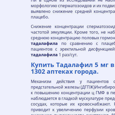
Ни в одном из исследований не набл
морфологию сперматозоидов и их подви
выявлено снижение средней концентр
плацебо.
Снижение концентрации сперматозои
частотой эякуляции. Кроме того, не н
среднюю концентрацию половых гормоно
тадалафила
по сравнению с плацеб
пациентов с эректильной дисфункцие
тадалафила
1 раз/сут.
Купить Тадалафил 5 мг в 
1302 аптеках города.
Механизм действия у пациентов с
предстательной железы (ДГПЖ)Ингибир
к повышению концентрации ц ГМФ в пе
наблюдается в гладкой мускулатуре пре
сосудах, которые их кровоснабжают.
приводит к увеличению перфузии крови