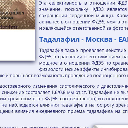
Эта селективность в отношении ФД
значение, поскольку ФДЭ3 являетс
сокращении сердечной мышцы. Кром
активнее в отношении ФДЭ5, чем в от
и являющейся ответственной за фотоп
Тадалафил - Москва - Е
Тадалафил также проявляет действие
ФДЭ5 в сравнении с его влиянием на
мощное в отношении ФДЭ5 по сравнен
физиологические эффекты ингибирова
ию и повышает возможность проведения полноценного п
достоверного изменения систолического и диастоличе
снижение составляет 1.6/0.8 мм рт.ст. Тадалафил не в
ким сродством его к ФДЭ6. соответственно) и в положе
о, не наблюдается влияния тадалафила на остроту зре
ценки влияния ежедневного приема тадалафила на сп