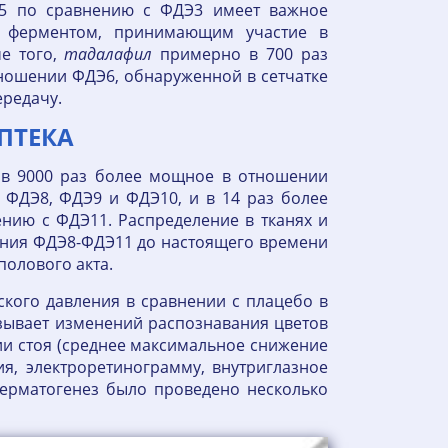
Э5 по сравнению с ФДЭ3 имеет важное
я ферментом, принимающим участие в
е того,
тадалафил
примерно в 700 раз
ношении ФДЭ6, обнаруженной в сетчатке
ередачу.
АПТЕКА
 в 9000 раз более мощное в отношении
 ФДЭ8, ФДЭ9 и ФДЭ10, и в 14 раз более
ию с ФДЭ11. Распределение в тканях и
ния ФДЭ8-ФДЭ11 до настоящего времени
олового акта.
ского давления в сравнении с плацебо в
ызывает изменений распознавания цветов
нии стоя (среднее максимальное снижение
ния, электроретинограмму, внутриглазное
ерматогенез было проведено несколько