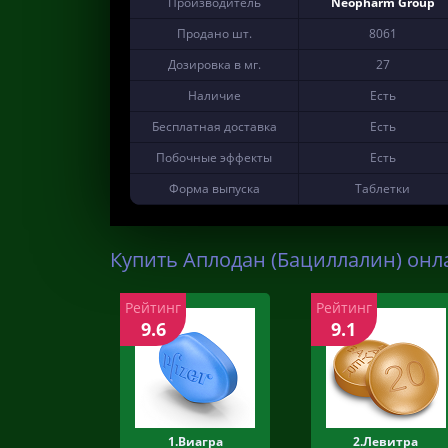
Производитель
Neopharm Group
Продано шт.
8061
Дозировка в мг.
27
Наличие
Есть
Бесплатная доставка
Есть
Побочные эффекты
Есть
Форма выпуска
Таблетки
Купить Аплодан (Бациллалин) онла
Рейтинг
Рейтинг
9.6
9.1
1.Виагра
2.Левитра