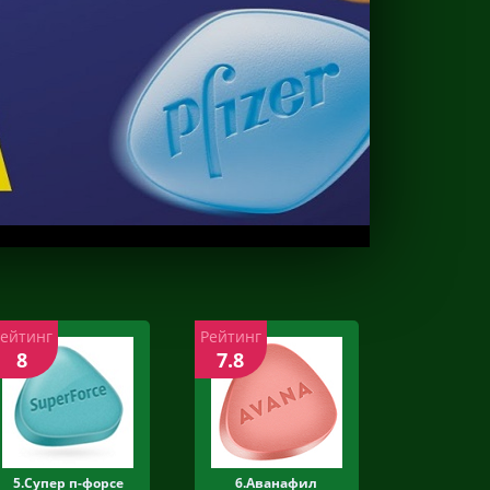
Рейтинг
Рейтинг
8
7.8
5.Супер п-форсе
6.Аванафил