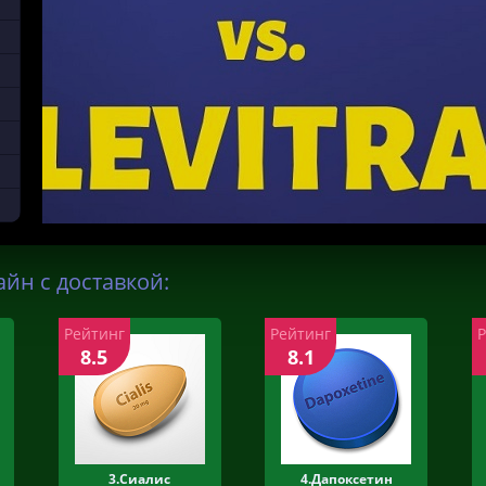
йн с доставкой:
Рейтинг
Рейтинг
8.5
8.1
3.Сиалис
4.Дапоксетин