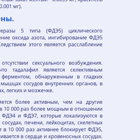
.001 мг).
ены.
теразы 5 типа (ФДЭ5) циклического
ение оксида азота, ингибирование ФДЭ5
едствием этого является расслабление
отсутствии сексуального возбуждения.
что тадалафил является селективным
 ферментом, обнаруженным в гладких
 мышцах сосудов внутренних органов, в
х, легких и мозжечке.
ется более активным, чем на другие
в 10 000 раз более мощным в отношении
 ФДЭ4 и ФДЭ7, которые локализуются в
сосудах, печени, лейкоцитах, скелетных
л
в 10 000 раз активнее блокирует ФДЭ5,
вается в сердце и кровеносных сосудах.