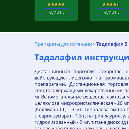
Купить
Купить
Препараты для потенции
Тадалафил 5 
Тадалафил инструкция
Дистанционная торговля лекарствен
действующую лицензию на фармацевт
препаратами. Дистанционная торговл
спиртосодержащими лекарственными пр
мг Вспомогательные вещества: лактозы мо
целлюлоза микрокристаллическая - 26 мг,
(Коллидон CL) - 3 мг, гипролоза экстра
стеарилфумарат - 1.5 г, натрия лаурилсул
гидролизованный - 2 мг, титана диоксид (Е
основе красителя хинолиновый желтый - 