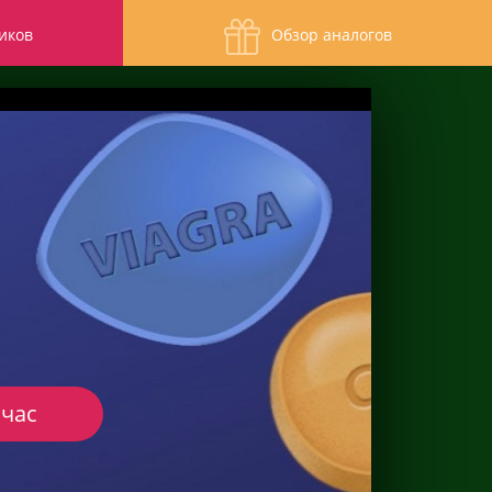
иков
Обзор аналогов
йчас