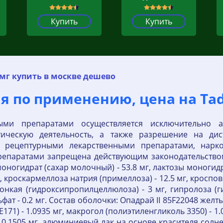
Купить
Купить
мг купить в москве дешево
 по применению, цена на Tada
ными препаратами осуществляется исключительно
ическую деятельность, а также разрешение на дис
я рецептурными лекарственными препаратами, нарк
епаратами запрещена действующим законодательством
ногидрат (сахар молочный) - 53.8 мг, лактозы моногидра
 кроскармеллоза натрия (примеллоза) - 12.5 мг, кроспов
 тонкая (гидроксипропилцеллюлоза) - 3 мг, гипролоза (
ьфат - 0.2 мг. Состав оболочки: Опадрай II 85F22048 жел
171) - 1.0935 мг, макрогол (полиэтиленгликоль 3350) - 1.
0.1505 мг, алюминиевый лак на основе красителя солнеч