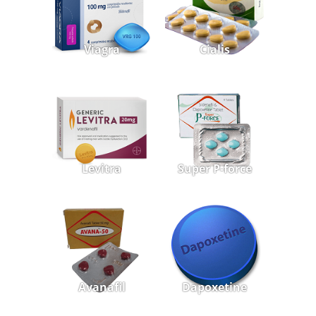
Viagra
Cialis
Levitra
Super P-force
Avanafil
Dapoxetine