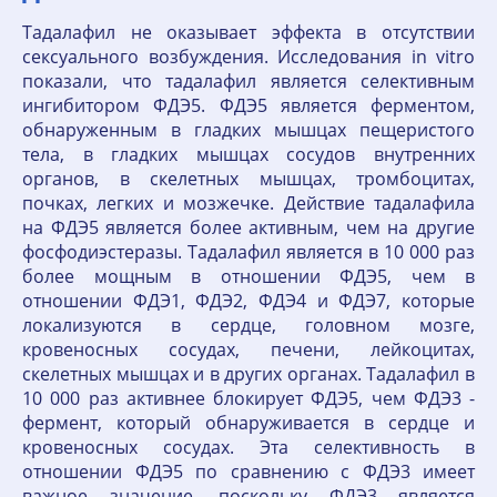
Тадалафил не оказывает эффекта в отсутствии
сексуального возбуждения. Исследования in vitro
показали, что тадалафил является селективным
ингибитором ФДЭ5. ФДЭ5 является ферментом,
обнаруженным в гладких мышцах пещеристого
тела, в гладких мышцах сосудов внутренних
органов, в скелетных мышцах, тромбоцитах,
почках, легких и мозжечке. Действие тадалафила
на ФДЭ5 является более активным, чем на другие
фосфодиэстеразы. Тадалафил является в 10 000 раз
более мощным в отношении ФДЭ5, чем в
отношении ФДЭ1, ФДЭ2, ФДЭ4 и ФДЭ7, которые
локализуются в сердце, головном мозге,
кровеносных сосудах, печени, лейкоцитах,
скелетных мышцах и в других органах. Тадалафил в
10 000 раз активнее блокирует ФДЭ5, чем ФДЭ3 -
фермент, который обнаруживается в сердце и
кровеносных сосудах. Эта селективность в
отношении ФДЭ5 по сравнению с ФДЭ3 имеет
важное значение, поскольку ФДЭ3 является