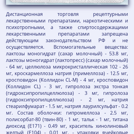
Дистанционная торговля рецептурными
лекарственными препаратами, наркотическими и
психотропными, а также спиртосодержащими
лекарственными препаратами запрещена
действующим законодательством РФ и не
осуществляется. Вспомогательные вещества:
лактозы моногидрат (сахар молочный) - 53.8 мг,
лактозы моногидрат (лактопресс) (сахар молочный)
- 64 мг, целлюлоза микрокристаллическая 102 - 26
мг, кроскармеллоза натрия (примеллоза) - 12.5 мг,
кросповидон (Коллидон CL-M) - 4 мг, кросповидон
(Коллидон CL) - 3 мг, гипролоза экстра тонкая
(гидроксипропилцеллюлоза) - 3 мг, гипролоза
(гидроксипропилцеллюлоза) - 2 мг, натрия
стеарилфумарат - 1.5 мг, натрия лаурилсульфат - 0.2
мг. Состав оболочки: гипромеллоза - 2.5 мг,
полисорбат-80 (твин-80) - 1 мг, тальк - 1 мг, титана
диоксид (Е171) - 0.49 мг, краситель хинолиновый
желтый (Е104) - 0.01 мг. - упаковки ячейковые