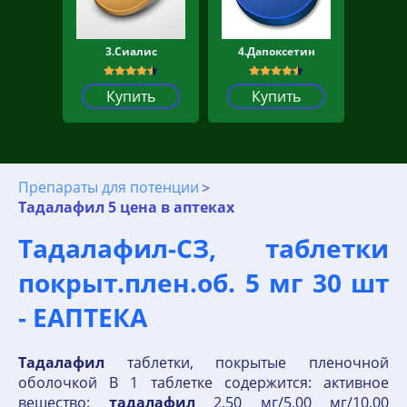
3.Сиалис
4.Дапоксетин
Купить
Купить
Препараты для потенции
Тадалафил 5 цена в аптеках
Тадалафил-СЗ, таблетки
покрыт.плен.об. 5 мг 30 шт
- ЕАПТЕКА
Тадалафил
таблетки, покрытые пленочной
оболочкой В 1 таблетке содержится: активное
вещество:
тадалафил
2,50 мг/5,00 мг/10.00