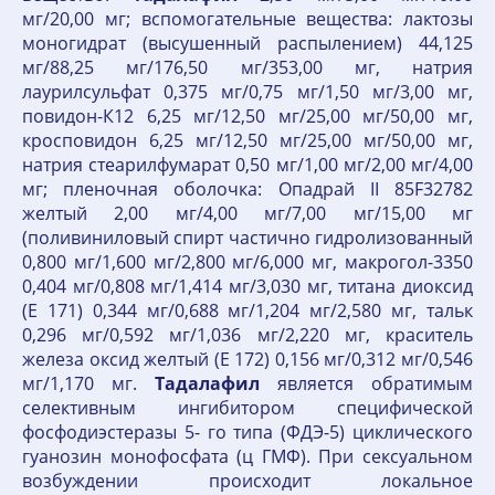
мг/20,00 мг; вспомогательные вещества: лактозы
моногидрат (высушенный распылением) 44,125
мг/88,25 мг/176,50 мг/353,00 мг, натрия
лаурилсульфат 0,375 мг/0,75 мг/1,50 мг/3,00 мг,
повидон-К12 6,25 мг/12,50 мг/25,00 мг/50,00 мг,
кросповидон 6,25 мг/12,50 мг/25,00 мг/50,00 мг,
натрия стеарилфумарат 0,50 мг/1,00 мг/2,00 мг/4,00
мг; пленочная оболочка: Опадрай II 85F32782
желтый 2,00 мг/4,00 мг/7,00 мг/15,00 мг
(поливиниловый спирт частично гидролизованный
0,800 мг/1,600 мг/2,800 мг/6,000 мг, макрогол-3350
0,404 мг/0,808 мг/1,414 мг/3,030 мг, титана диоксид
(Е 171) 0,344 мг/0,688 мг/1,204 мг/2,580 мг, тальк
0,296 мг/0,592 мг/1,036 мг/2,220 мг, краситель
железа оксид желтый (Е 172) 0,156 мг/0,312 мг/0,546
мг/1,170 мг.
Тадалафил
является обратимым
селективным ингибитором специфической
фосфодиэстеразы 5- го типа (ФДЭ-5) циклического
гуанозин монофосфата (ц ГМФ). При сексуальном
возбуждении происходит локальное