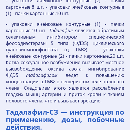
- упаковки ячейковые контурные (2) - пачки
картонные.8 шт. - упаковки ячейковые контурные
(1) - пачки картонные.10 шт.
- упаковки ячейковые контурные (1) - пачки
картонные.10 шт.
Тадалафил
является обратимым
селективным ингибитором специфической
фосфодиэстеразы 5 типа (ФДЭ5) циклического
гуанозинмонофосфата (ц ГМФ). - упаковки
ячейковые контурные (2) - пачки картонные.20 шт.
Когда сексуальное возбуждение вызывает местное
высвобождение оксида азота, ингибирование
ФДЭ5
тадалафилом
ведет к повышению
концентрации ц ГМФ в пещеристом теле полового
члена. Следствием этого является расслабление
гладких мышц артерий и приток крови к тканям
полового члена, что и вызывает эрекцию.
Тадалафил-СЗ — инструкция по
применению, дозы, побочные
действия.