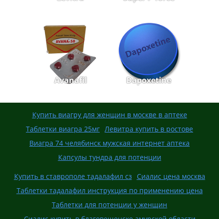
Avanafil
Dapoxetine
Купить виагру для женщин в москве в аптеке
Таблетки виагра 25мг
Левитра купить в ростове
Виагра 74 челябинск мужская интернет аптека
Капсулы тундра для потенции
Купить в ставрополе тадалафил сз
Сиалис цена москва
Таблетки тадалафил инструкция по применению цена
Таблетки для потенции у женщин
Сиалис купить в благовещенске амурской области