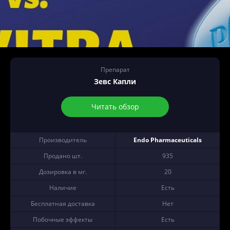
Препарат
Зевс Капли
Читать обзор
Производитель
Endo Pharmaceuticals
Продано шт.
935
Дозировка в мг.
20
Наличие
Есть
Бесплатная доставка
Нет
Побочные эффекты
Есть