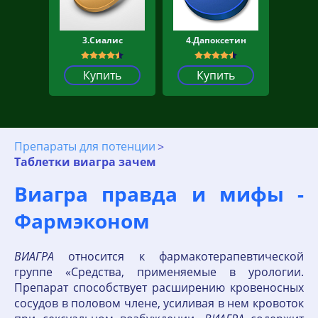
3.Сиалис
4.Дапоксетин
Купить
Купить
Препараты для потенции
Таблетки виагра зачем
Виагра правда и мифы -
Фармэконом
ВИАГРА
относится к фармакотерапевтической
группе «Средства, применяемые в урологии.
Препарат способствует расширению кровеносных
сосудов в половом члене, усиливая в нем кровоток