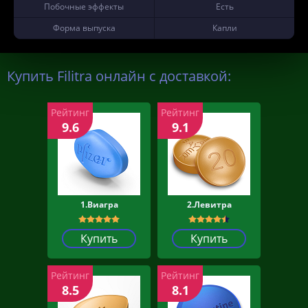
Побочные эффекты
Есть
Форма выпуска
Капли
Купить Filitra онлайн с доставкой:
Рейтинг
Рейтинг
9.6
9.1
1.Виагра
2.Левитра
Купить
Купить
Рейтинг
Рейтинг
8.5
8.1