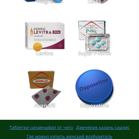
Viagra
Cialis
Levitra
Super P-force
Avanafil
Dapoxetine
Таблетки силденафил от чего
Дженерик казань сиалис
Где можно купить женский возбудитель