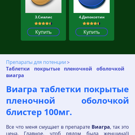
3.Сиалис
4.Дапоксетин
Купить
Купить
Препараты для потенции
Таблетки покрытые пленочной оболочкой
виагра
Виагра таблетки покрытые
пленочной оболочкой
блистер 100мг.
Все что меня смущает в препарате
Виагра
, так это
цена. Главное, чтоб рядом была женщина))