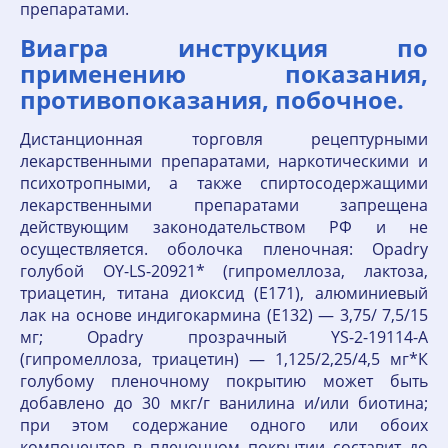
препаратами.
Виагра инструкция по
применению показания,
противопоказания, побочное.
Дистанционная торговля рецептурными
лекарственными препаратами, наркотическими и
психотропными, а также спиртосодержащими
лекарственными препаратами запрещена
действующим законодательством РФ и не
осуществляется. оболочка пленочная: Opadry
голубой OY-LS-20921* (гипромеллоза, лактоза,
триацетин, титана диоксид (Е171), алюминиевый
лак на основе индигокармина (Е132) — 3,75/ 7,5/15
мг; Opadry прозрачный YS-2-19114-A
(гипромеллоза, триацетин) — 1,125/2,25/4,5 мг*К
голубому пленочному покрытию может быть
добавлено до 30 мкг/г ванилина и/или биотина;
при этом содержание одного или обоих
компонентов в пленочном покрытии составит до