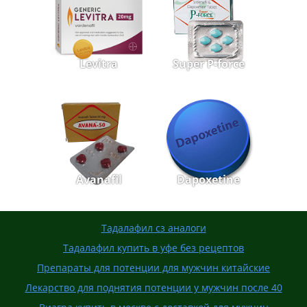
Levitra
Super P-force
Avanafil
Dapoxetine
Тадалафил сз аналоги
Тадалафил купить в уфе без рецептов
Препараты для потенции для мужчин китайские
Лекарство для поднятия потенции у мужчин после 40