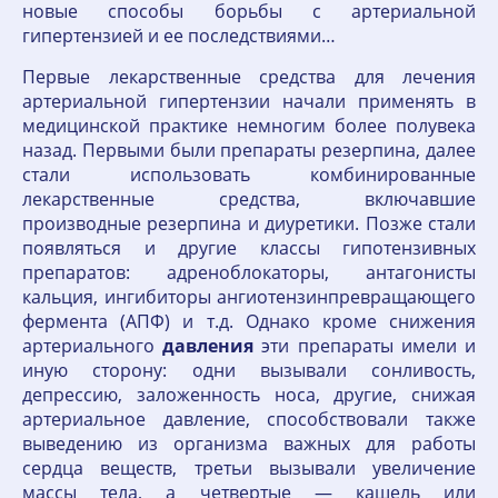
новые способы борьбы с артериальной
гипертензией и ее последствиями…
Первые лекарственные средства для лечения
артериальной гипертензии начали применять в
медицинской практике немногим более полувека
назад. Первыми были препараты резерпина, далее
стали использовать комбинированные
лекарственные средства, включавшие
производные резерпина и диуретики. Позже стали
появляться и другие классы гипотензивных
препаратов: адреноблокаторы, антагонисты
кальция, ингибиторы ангиотензинпревращающего
фермента (АПФ) и т.д. Однако кроме снижения
артериального
давления
эти препараты имели и
иную сторону: одни вызывали сонливость,
депрессию, заложенность носа, другие, снижая
артериальное давление, способствовали также
выведению из организма важных для работы
сердца веществ, третьи вызывали увеличение
массы тела, а четвертые — кашель или