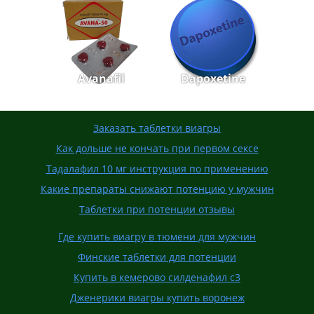
Avanafil
Dapoxetine
Заказать таблетки виагры
Как дольше не кончать при первом сексе
Тадалафил 10 мг инструкция по применению
Какие препараты снижают потенцию у мужчин
Таблетки при потенции отзывы
Где купить виагру в тюмени для мужчин
Финские таблетки для потенции
Купить в кемерово силденафил с3
Дженерики виагры купить воронеж