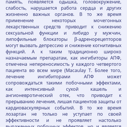
память, появляется одышка, головокружение,
слабость, нарушается работа сердца и других
жизненно важных органов. В то же время
применение некоторых мочегонных
лекарственных средств приводит к снижению
сексуальной функции и либидо у мужчин,
липофильные блокаторы β-адренорецепторов
могут вызвать депрессию и снижение когнитивных
функций. А к таким традиционно широко
назначаемым препаратам, как ингибиторы АПФ,
отмечена непереносимость у каждого четвертого
пациента во всем мире (Macaulay T. Более того,
лечение ингибиторами АПФ может
сопровождаться такими побочными эффектами,
как интенсивный сухой кашель и
ангионевротический отек, что приводит к
прерыванию лечения, лишая пациентов защиты от
кардиоваскулярных событий. В то же время
лозартан не только не уступает по своей
эффективности и не проявляет настолько
выраженных побочных эффектов, но и является