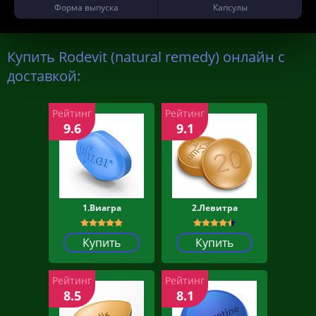
Форма выпуска
Капсулы
Купить Rodevit (natural remedy) онлайн с
доставкой:
Рейтинг
Рейтинг
9.6
9.1
1.Виагра
2.Левитра
Купить
Купить
Рейтинг
Рейтинг
8.5
8.1