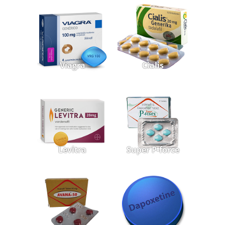
Viagra
Cialis
Levitra
Super P-force