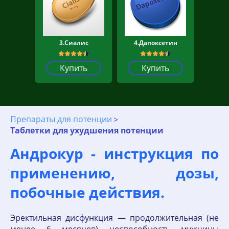
3.Сиалис
4.Дапоксетин
Купить
Купить
Препараты для потенции
Таблетки для ухудшения потенции
Андрокур - инструкция по
применению, дозы,
побочные действия.
Эректильная дисфункция — продолжительная (не