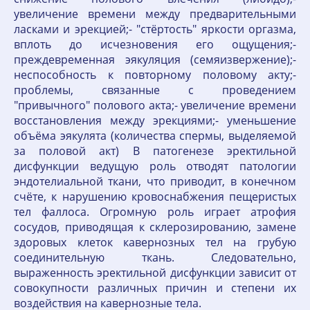
увеличение времени между предварительными
ласками и эрекцией;- "стёртость" яркости оргазма,
вплоть до исчезновения его ощущения;-
преждевременная эякуляция (семяизвержение);-
неспособность к повторному половому акту;-
проблемы, связанные с проведением
"привычного" полового акта;- увеличение времени
восстановления между эрекциями;- уменьшение
объёма эякулята (количества спермы, выделяемой
за половой акт) В патогенезе эректильной
дисфункции ведущую роль отводят патологии
эндотелиальной ткани, что приводит, в конечном
счёте, к нарушению кровоснабжения пещеристых
тел фаллоса. Огромную роль играет атрофия
сосудов, приводящая к склерозированию, замене
здоровых клеток кавернозных тел на грубую
соединительную ткань. Следовательно,
выраженность эректильной дисфункции зависит от
совокупности различных причин и степени их
воздействия на кавернозные тела.