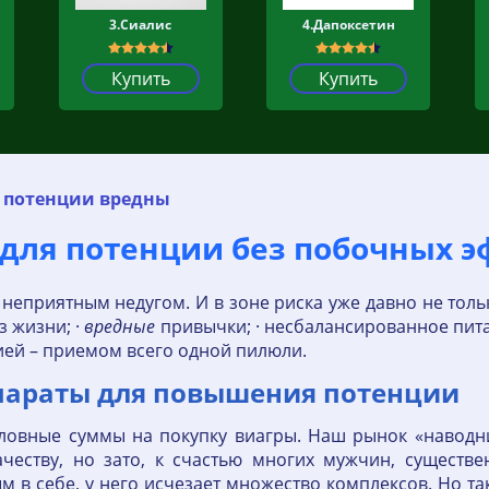
3.Сиалис
4.Дапоксетин
Купить
Купить
я потенции вредны
 для потенции без побочных 
неприятным недугом. И в зоне риска уже давно не только
з жизни; ·
вредные
привычки; · несбалансированное питан
ей – приемом всего одной пилюли.
параты для повышения потенции
словные суммы на покупку виагры. Наш рынок «наводн
честву, но зато, к счастью многих мужчин, существе
 в себе, у него исчезает множество комплексов. Но так