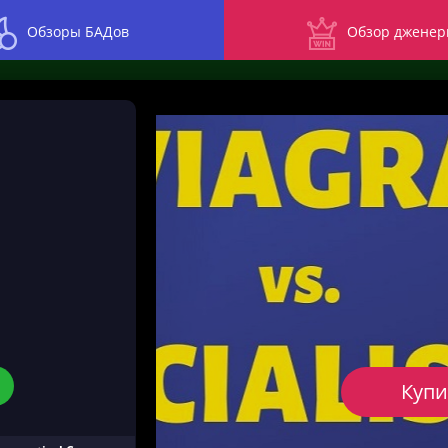
Обзоры БАДов
Обзор дженер
Купи