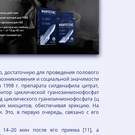
ю, достаточную для проведения полового
е возникновения и социальной значимости
 1998 г. препарата силденафила цитрат,
битор циклической гуанозинмонофосфат
пад циклического гуанизинмонофосфата (ц
ких миоцитов, обеспечивая эрекцию. На
 Это, в первую очередь, связано с его
з 14–20 мин после его приема [11], а