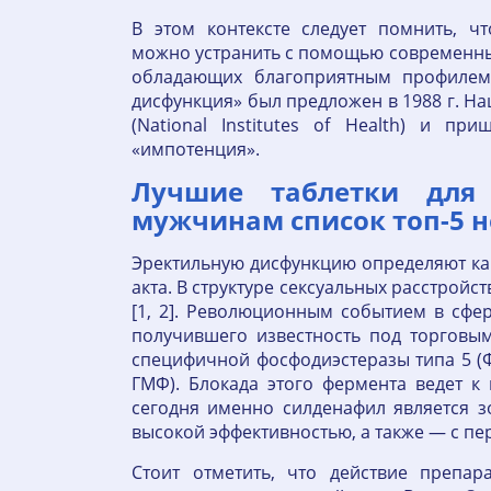
В этом контексте следует помнить, ч
можно устранить с помощью современны
обладающих благоприятным профилем 
дисфункция» был предложен в 1988 г. 
(National Institutes of Health) и п
«импотенция».
Лучшие таблетки для
мужчинам список топ-5 н
Эректильную дисфункцию определяют как
акта. В структуре сексуальных расстрой
[1, 2]. Революционным событием в сфер
получившего известность под торговы
специ­фичной фосфоди­эстеразы типа 5 (
ГМФ). Блокада этого фермента ведет к
сегодня именно силденафил является з
высокой эффективностью, а также — с п
Стоит отметить, что действие препар