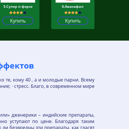
5.Супер п-форсе
6.Аванафил
Купить
Купить
эффектов
 те, кому 40 , а и молодые парни. Всему
ие; · стресс. Благо, в современном мире
или» дженерики – индийские препараты,
нно уступают по цене. Благодаря таким
 ли безвредны эти препараты, как гласят