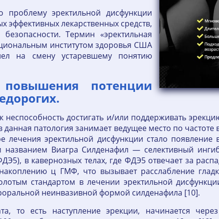
то проблему эректильной дисфункции
х эффективных лекарственных средств,
безопасности. Термин «эректильная
Национальным институтом здоровья США
ришел на смену устаревшему понятию
 повышения потенции
едорогих.
 неспособность достигать и/или поддерживать эрекци
ств данная патология занимает ведущее место по частот
е лечения эректильной дисфункции стало появление в
м названием Виагра Силденафил — селективный инги
ФДЭ5), в кавернозных телах, где ФДЭ5 отвечает за рас
 накоплению ц ГМФ, что вызывает расслабление глад
олотым стандартом в лечении эректильной дисфункции.
ероральной неинвазивной формой силденафила [10].
ата, то есть наступление эрекции, начинается чере