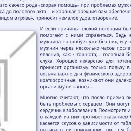
: это своего рода «скорая помощь» при проблемах мужс
а до полового акта – и хорошая эрекция вам обеспечен
 лицом в грязь», приносит немалое удовлетворение.
И если причины плохой потенции были
помогают с ними справиться. Ведь 
мужчина попробует уже без них, и у н
мужчин через несколько часов после
явления, как: · тошнота; · головная 
слуха. Хорошее лекарство для поте
принесет организму только пользу в
весьма важно для физического здоровь
краткосрочные, возникают они далеко 
организму не наносят.
Многие считают, что после приема ви
быть проблемы с сердцем. Они могут 
сердечные заболевания. Посмотрите и
в каждой из них противопоказанием 
касается слухов о зависимости от табл
вызывают ни привыкания, ни, тем бо