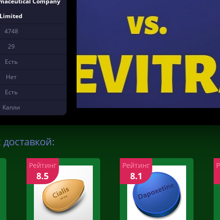
maceutical Company
Limited
4748
29
Есть
Нет
Есть
Капли
 доставкой:
Рейтинг
Рейтинг
8.5
8.1