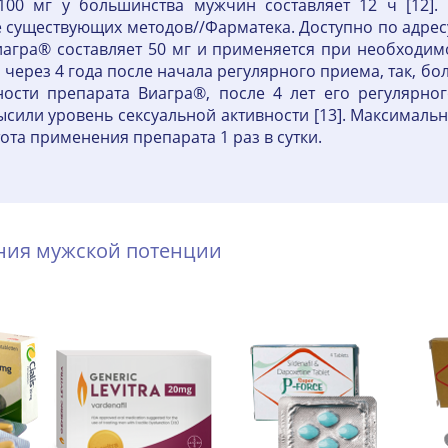
100 мг у большинства мужчин составляет 12 ч [12].
существующих методов//Фарматека. Доступно по адресу n
иагра® составляет 50 мг и применяется при необходим
и через 4 года после начала регулярного приема, так, б
ости препарата Виагра®, после 4 лет его регулярно
сили уровень сексуальной активности [13]. Максималь
та применения препарата 1 раз в сутки.
ения мужской потенции