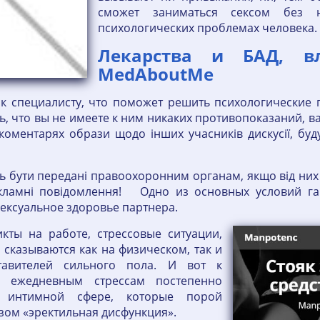
сможет заниматься сексом без н
психологических проблемах человека.
Лекарства и БАД, в
MedAboutMe
 к специалисту, что поможет решить психологические 
ь, что вы не имеете к ним никаких противопоказаний, в
 коментарях образи щодо інших учасників дискусії, бу
ть бути передані правоохоронним органам, якщо від них 
екламні повідомлення! Одно из основных условий г
ексуальное здоровье партнера.
кты на работе, стрессовые ситуации,
 сказываются как на физическом, так и
тавителей сильного пола. И вот к
 ежедневным стрессам постепенно
 интимной сфере, которые порой
ом «эректильная дисфункция».