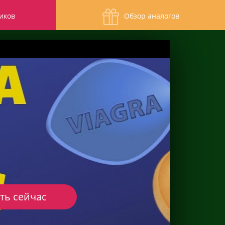
иков
Обзор аналогов
ть сейчас