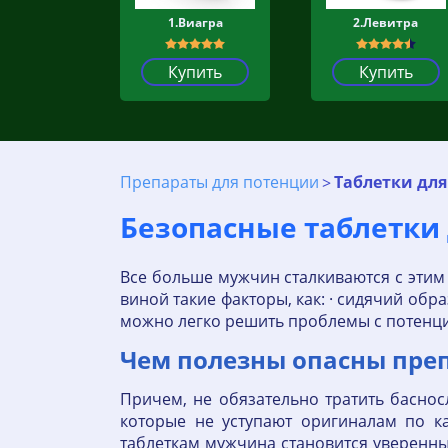
1.Виагра
2.Левитра
Купить
Купить
Препараты для потенции
Таблетки дл
Безопасные таблетки
Все больше мужчин сталкиваются с этим 
виной такие факторы, как: · сидячий обра
можно легко решить проблемы с потенци
Чем полезны опасны пре
Причем, не обязательно тратить басно
которые не уступают оригиналам по ка
таблеткам мужчина становится уверенным