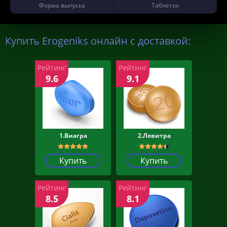
Форма выпуска
Таблетки
Купить Erogeniks онлайн с доставкой:
Рейтинг
Рейтинг
9.6
9.1
1.Виагра
2.Левитра
Купить
Купить
Рейтинг
Рейтинг
8.5
8.1