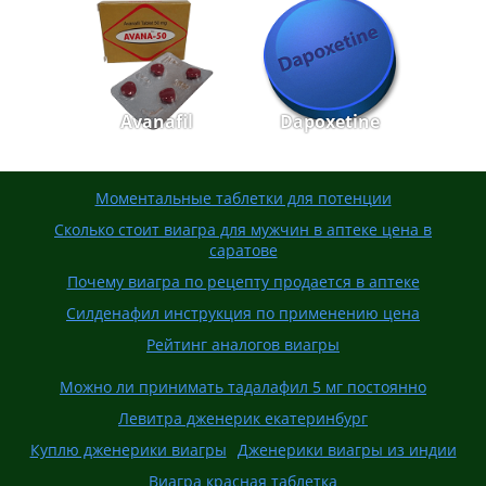
Avanafil
Dapoxetine
Моментальные таблетки для потенции
Сколько стоит виагра для мужчин в аптеке цена в
саратове
Почему виагра по рецепту продается в аптеке
Силденафил инструкция по применению цена
Рейтинг аналогов виагры
Можно ли принимать тадалафил 5 мг постоянно
Левитра дженерик екатеринбург
Куплю дженерики виагры
Дженерики виагры из индии
Виагра красная таблетка