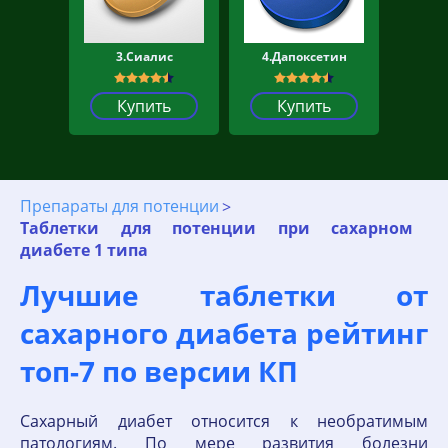
3.Сиалис
4.Дапоксетин
Купить
Купить
Препараты для потенции
Таблетки для потенции при сахарном
диабете 1 типа
Лучшие таблетки от
сахарного диабета рейтинг
топ-7 по версии КП
Сахарный диабет относится к необратимым
патологиям. По мере развития болезни