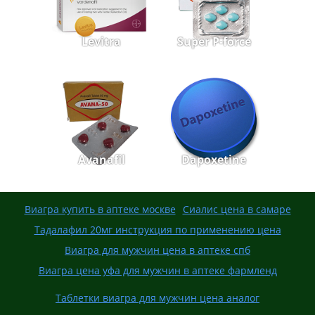
Levitra
Super P-force
Avanafil
Dapoxetine
Виагра купить в аптеке москве
Сиалис цена в самаре
Тадалафил 20мг инструкция по применению цена
Виагра для мужчин цена в аптеке спб
Виагра цена уфа для мужчин в аптеке фармленд
Таблетки виагра для мужчин цена аналог