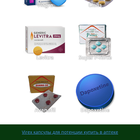
Viagra
Cialis
Levitra
Super P-force
Avanafil
Dapoxetine
Virex капсулы для потенции купить в аптеке