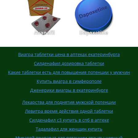
Avanafil
Dapoxetine
Виагра таблетки цена в аптеках екатеринбурга
Силденафил дозировка таблетки
Какие таблетки есть для повышения потенции у мужчин
Купить виагра в симферополе
Дженерики виагры в екатеринбурге
Лекарства для поднятия мужской потенции
Левитра время действия одной таблетки
Силденафил с3 купить в спб в аптеке
Тадалафил для женщин купить
Муравей препарат для потенции отзывы черный