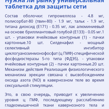
таблетка для защиты сети
Состав оболочки: гипромеллоза - 4.8 мг,
полисорбат-80 (твин-80) - 1.9 мг, тальк - 1.9 мг,
титана диоксид (E171) - 0.35 мг, лак алюминиевый
на основе бриллиантовый голубой (E133) - 0.05 мг.1
шт. - упаковки ячейковые контурные (1) - пачки
картонные.10 шт. Силденафил - мощный
селективный ингибитор
циклогуанозинмонофосфат (ц ГМФ)-специфической
фосфодиэстеразы 5-го типа (ФДЭ5). - упаковки
ячейковые контурные (2) - пачки картонные.20 шт.
Механизм действия Реализация физиологического
механизма эрекции связана с высвобождением
оксида азота (NO) в кавернозном теле во время
сексуальной стимуляции.
Это, в свою очередь, приводит к увеличению
уровня ц ГМФ, последующему расслаблению
гладкомышечной ткани кавернозного тела и