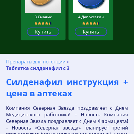
3.Сиалис
4.Дапоксетин
Купить
Купить
Препараты для потенции
Таблетка силденафил с 3
Силденафил инструкция +
цена в аптеках
Компания Северная Звезда поздравляет с Днем
Медицинского работника! – Новость Компания
Северная Звезда поздравляет с Днем Фармацевта!
– Новость «Северная звезда» планирует третий