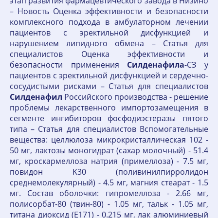
этап развития фармацевтического завода в Низино
– Новость Оценка эффективности и безопасности
комплексного подхода в амбулаторном лечении
пациентов c эректильной дисфункцией и
нарушением липидного обмена – Статья для
специалистов Оценка эффективности и
безопасности применения
Силденафила
-СЗ у
пациентов с эректильной дисфункцией и сердечно-
сосудистыми рисками – Статья для специалистов
Силденафил
Российского производства - решение
проблемы лекарственного импортозамещения в
сегменте ингибиторов фосфодиэстеразы пятого
типа – Статья для специалистов Вспомогательные
вещества: целлюлоза микрокристаллическая 102 -
50 мг, лактозы моногидрат (сахар молочный) - 51.4
мг, кроскармеллоза натрия (примеллоза) - 7.5 мг,
повидон K30 (поливинилпирролидон
среднемолекулярный) - 4.5 мг, магния стеарат - 1.5
мг. Состав оболочки: гипромеллоза - 2.66 мг,
полисорбат-80 (твин-80) - 1.05 мг, тальк - 1.05 мг,
титана диоксид (E171) - 0.215 мг, лак алюминиевый