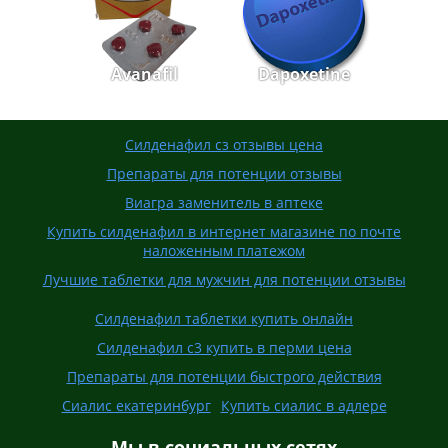
Avanafil
Dapoxetine
Силденафил сз отзывы цена
Препараты для потенции отзывы
Виагра заменитель в аптеке
Купить силденафил в интернет магазине по почте
наложенным платежом
Лучшие таблетки для мужчин для потенции отзывы
Силденафил таблетки купить онлайн
Силденафил с3 купить в перми цена
Препараты для потенции быстрого действия
Сиалис екатеринбург
Купить сиалис в адлере
Мы в социальных сетях