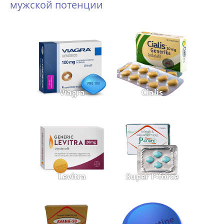
мужской потенции
Viagra
Cialis
Levitra
Super P-force