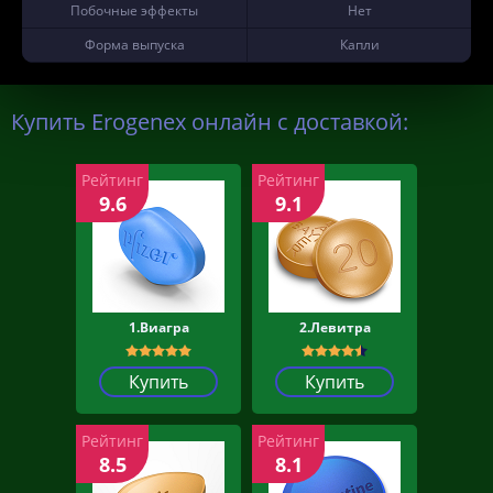
Побочные эффекты
Нет
Форма выпуска
Капли
Купить Erogenex онлайн с доставкой:
Рейтинг
Рейтинг
9.6
9.1
1.Виагра
2.Левитра
Купить
Купить
Рейтинг
Рейтинг
8.5
8.1