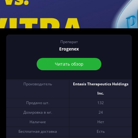
Препарат
Erogenex
Читать обзор
Производитель
Entasis Therapeutics Holdings
Inc.
Продано шт.
132
Дозировка в мг.
24
Наличие
Нет
Бесплатная доставка
Есть