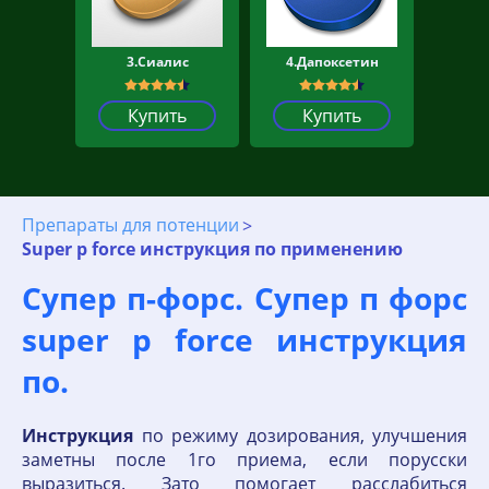
3.Сиалис
4.Дапоксетин
Купить
Купить
Препараты для потенции
Super p force инструкция по применению
Супер п-форс. Супер п форс
super p force инструкция
по.
Инструкция
по режиму дозирования, улучшения
заметны после 1го приема, если порусски
выразиться. Зато помогает расслабиться