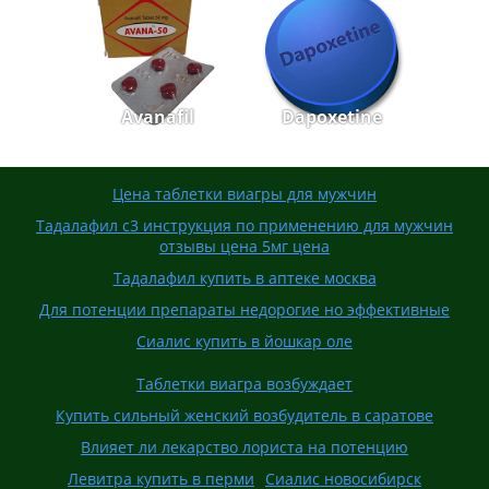
Avanafil
Dapoxetine
Цена таблетки виагры для мужчин
Тадалафил с3 инструкция по применению для мужчин
отзывы цена 5мг цена
Тадалафил купить в аптеке москва
Для потенции препараты недорогие но эффективные
Сиалис купить в йошкар оле
Таблетки виагра возбуждает
Купить сильный женский возбудитель в саратове
Влияет ли лекарство лориста на потенцию
Левитра купить в перми
Сиалис новосибирск