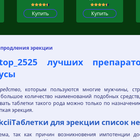
Купить
Купить
 продления эрекции
ya_top_2525 лучших препар
усы
средство
, которым пользуются многие мужчины, ст
большое количество наименований подобных средств,
вать таблетки такого рода можно только по назначен
пкая эрекция.
erekciiТаблетки для эрекции список 
ема, так как причин возникновения импотенции до