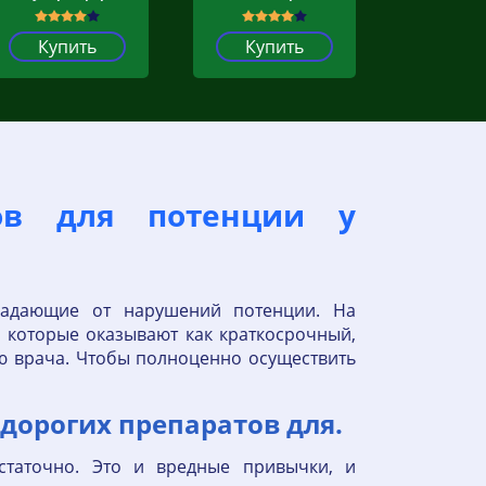
Купить
Купить
атов для потенции у
радающие от нарушений потенции. На
 которые оказывают как краткосрочный,
ию врача. Чтобы полноценно осуществить
недорогих препаратов для.
статочно. Это и вредные привычки, и