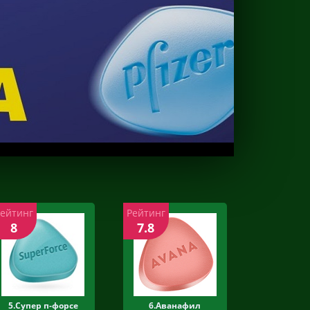
Рейтинг
Рейтинг
8
7.8
5.Супер п-форсе
6.Аванафил