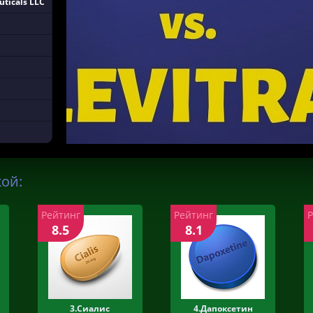
ticals LLC
кой:
Рейтинг
Рейтинг
8.5
8.1
3.Сиалис
4.Дапоксетин