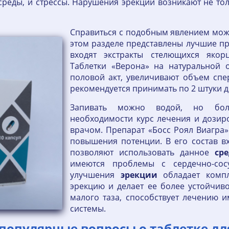
реды, и стрессы. Нарушения эрекции возникают не тол
Справиться с подобным явлением мож
этом разделе представлены лучшие пр
входят экстракты стелющихся якор
Таблетки «Верона» на натуральной 
половой акт, увеличивают объем спе
рекомендуется принимать по 2 штуки д
Запивать можно водой, но бол
необходимости курс лечения и дозир
врачом. Препарат «Босс Роял Виагра
повышения потенции. В его состав в
позволяют использовать данное
сре
имеются проблемы с сердечно-сосу
улучшения
эрекции
обладает компл
эрекцию и делает ее более устойчиво
малого таза, способствует лечению 
системы.
 популярные вопросы о таблетке дл