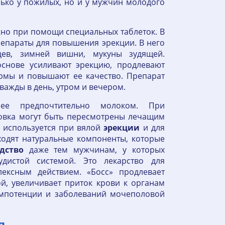
ько у пожилых, но и у мужчин молодого
но при помощи специальных таблеток. В
епараты для повышения эрекции. В него
цев, зимней вишни, мукуны зудящей.
основе усиливают эрекцию, продлевают
рмы и повышают ее качество. Препарат
важды в день, утром и вечером.
ее предпочтительно молоком. При
овка могут быть пересмотрены лечащим
» используется при вялой
эрекции
и для
ходят натуральные компоненты, которые
дство
даже тем мужчинам, у которых
дистой системой. Это лекарство для
ексным действием. «Босс» продлевает
й, увеличивает приток крови к органам
импотенции и заболеваний мочеполовой
я.