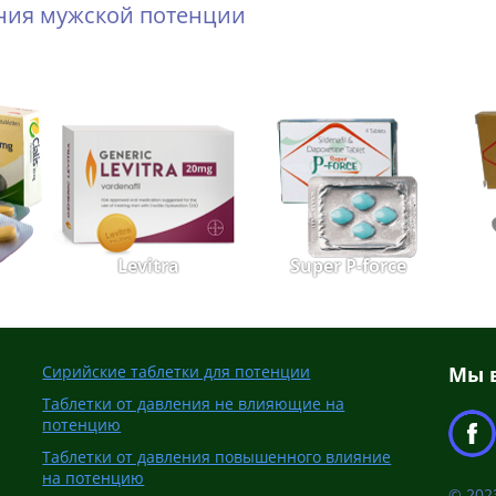
ения мужской потенции
Levitra
Super P-force
Сирийские таблетки для потенции
Мы в
Таблетки от давления не влияющие на
потенцию
Таблетки от давления повышенного влияние
на потенцию
© 2023