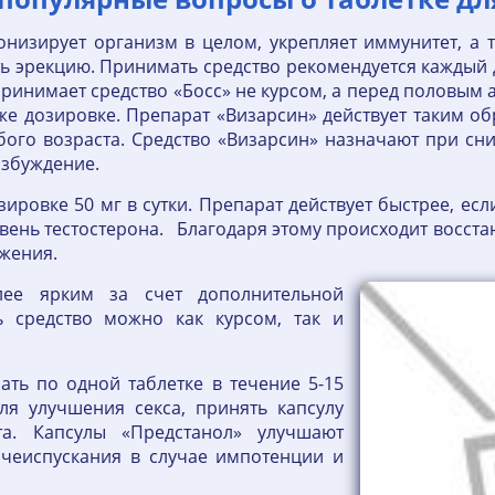
онизирует организм в целом, укрепляет иммунитет, а т
 эрекцию. Принимать средство рекомендуется каждый д
ринимает средство «Босс» не курсом, а перед половым 
й же дозировке. Препарат «Визарсин» действует таким 
ого возраста. Средство «Визарсин» назначают при сни
озбуждение.
ировке 50 мг в сутки. Препарат действует быстрее, ес
вень тестостерона. Благодаря этому происходит восста
ржения.
лее ярким за счет дополнительной
ь средство можно как курсом, так и
ать по одной таблетке в течение 5-15
для улучшения секса, принять капсулу
та. Капсулы «Предстанол» улучшают
очеиспускания в случае импотенции и