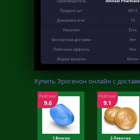
Производитель
Amneal Pharmaceu
Продано шт.
8013
Дозировка в мг.
16
Наличие
Есть
Бесплатная доставка
Нет
Побочные эффекты
Нет
Форма выпуска
Капли
Купить Эрогенон онлайн с достав
Рейтинг
Рейтинг
9.6
9.1
1.Виагра
2.Левитра