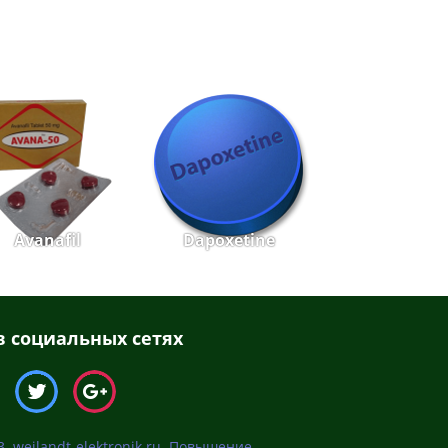
Avanafil
Dapoxetine
 социальных сетях
. weilandt-elektronik.ru. Повышение