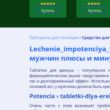
Купить
Купить
Препараты для потенции
Средство для
Lechenie_impotenci
мужчин плюсы и мин
Таблетки для
эрекции
− популярное
фармацевтическом рынке представлено 
так и долговременный эффект. Использо
половой акт, у мужчины должна быть кре
Potencia › tabletki-dlya-
Очень часто с этим возникает пробл