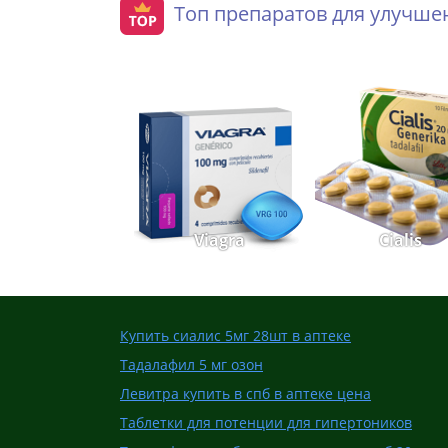
Топ препаратов для улучш
Viagra
Cialis
Купить сиалис 5мг 28шт в аптеке
Тадалафил 5 мг озон
Левитра купить в спб в аптеке цена
Таблетки для потенции для гипертоников