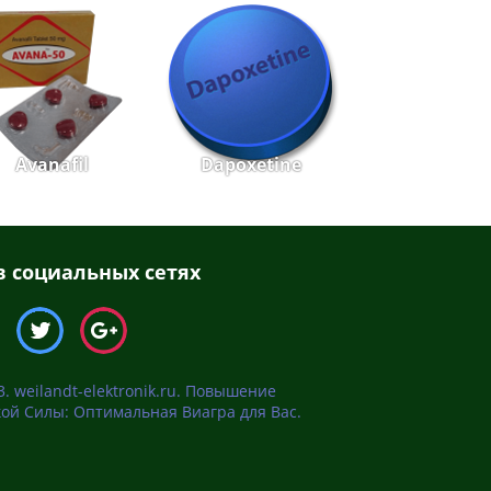
Avanafil
Dapoxetine
 социальных сетях
. weilandt-elektronik.ru. Повышение
ой Силы: Оптимальная Виагра для Вас.