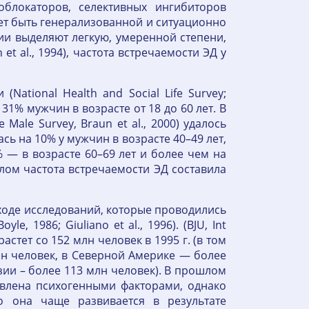
облокаторов, селективных ингибиторов
ожет быть генерализованной и ситуационно
ции выделяют легкую, умеренной степени,
t al., 1994), частота встречаемости ЭД у
National Health and Social Life Survey;
 31% мужчин в возрасте от 18 до 60 лет. В
Male Survey, Braun et al., 2000) удалось
ась на 10% у мужчин в возрасте 40–49 лет,
% — в возрасте 60–69 лет и более чем на
целом частота встречаемости ЭД составила
ходе исследований, которые проводились
e, 1986; Giuliano et al., 1996). (BJU, Int
растет со 152 млн человек в 1995 г. (в том
лн человек, в Северной Америке — более
 Азии – более 113 млн человек). В прошлом
овлена психогенными факторами, однако
о она чаще развивается в результате