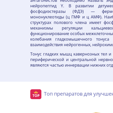
антагонистов необходимо назвать энд
нейропептид Y. В развитии детуме
фосфодиэстеразы (ФДЭ) — ферме
мононуклеотиды (ц ГМФ и ц АМФ). На
структурах полового члена имеет фосф
механизмы регуляции кальциев
функционирование особых межклеточных 
колебания гладкомышечного тонуса 
взаимодействия нейрогенных, нейрохими
Тонус гладких мышц кавернозных тел и
периферической и центральной нервной
являются частью иннервации нижних отдел
Топ препаратов для улучш