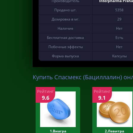
Производитель
Interpharma Praha 
Продано шт.
5358
Дозировка в мг.
29
Наличие
Нет
Бесплатная доставка
Есть
Побочные эффекты
Нет
Форма выпуска
Капсулы
Купить Спасмекс (Бациллалин) онл
Рейтинг
Рейтинг
9.6
9.1
1.Виагра
2.Левитра