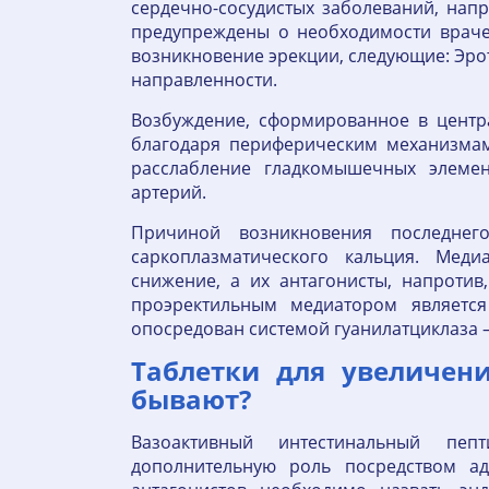
сердечно-сосудистых заболеваний, на
предупреждены о необходимости враче
возникновение эрекции, следующие: Эро
направленности.
Возбуждение, сформированное в центр
благодаря периферическим механизмам
расслабление гладкомышечных элеме
артерий.
Причиной возникновения последнег
саркоплазматического кальция. Мед
снижение, а их антагонисты, напроти
проэректильным медиатором является
опосредован системой гуанилатциклаза 
Таблетки для увеличен
бывают?
Вазоактивный интестинальный пе
дополнительную роль посредством ад