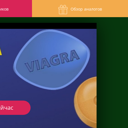
иков
Обзор аналогов
ейчас