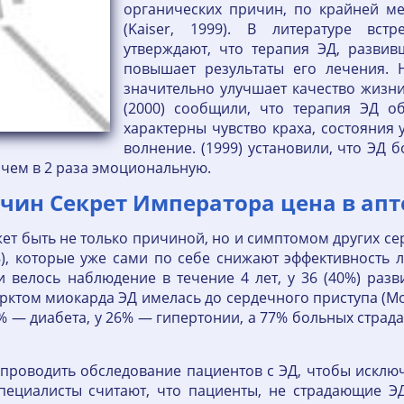
органических причин, по крайней ме
(Kaiser, 1999). В литературе вст
утверждают, что терапия ЭД, развив
повышает результаты его лечения. Hu
значительно улучшает качество жизни
(2000) сообщили, что терапия ЭД об
характерны чувство краха, состояния 
волнение. (1999) установили, что ЭД 
 чем в 2 раза эмоциональную.
чин Секрет Императора цена в апт
ожет быть не только причиной, но и симптомом других с
998), которые уже сами по себе снижают эффективность л
 велось наблюдение в течение 4 лет, у 36 (40%) разви
ом миокарда ЭД имелась до сердечного приступа (Monto
0% — диабета, у 26% — гипертонии, а 77% больных стр
проводить обследование пациентов с ЭД, чтобы исклю
специалисты считают, что пациенты, не страдающие 