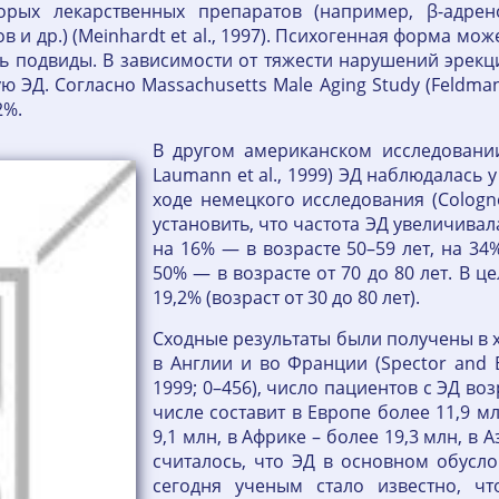
орых лекарственных препаратов (например, β-адрен
в и др.) (Meinhardt et al., 1997). Психогенная форма м
еть подвиды. В зависимости от тяжести нарушений эрек
ЭД. Согласно Massachusetts Male Aging Study (Feldman e
2%.
В другом американском исследовании (
Laumann et al., 1999) ЭД наблюдалась у
ходе немецкого исследования (Cologne 
установить, что частота ЭД увеличивал
на 16% — в возрасте 50–59 лет, на 34
50% — в возрасте от 70 до 80 лет. В 
19,2% (возраст от 30 до 80 лет).
Сходные результаты были получены в 
в Англии и во Франции (Spector and Boyl
1999; 0–456), число пациентов с ЭД воз
числе составит в Европе более 11,9 м
9,1 млн, в Африке – более 19,3 млн, в
считалось, что ЭД в основном обусл
сегодня ученым стало известно, чт