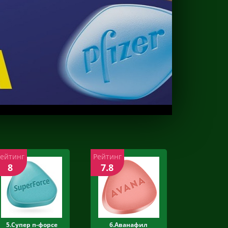
Рейтинг
Рейтинг
8
7.8
5.Супер п-форсе
6.Аванафил