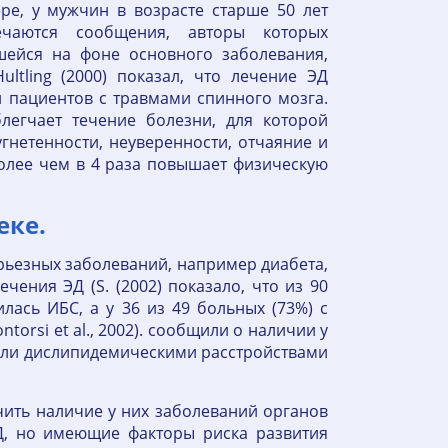
ре, у мужчин в возрасте старше 50 лет
речаются сообщения, авторы которых
шейся на фоне основного заболевания,
ltling (2000) показал, что лечение ЭД
 пациентов с травмами спинного мозга.
легчает течение болезни, для которой
угнетенности, неуверенности, отчаяние и
более чем в 4 раза повышает физическую
еке.
ерьезных заболеваний, например диабета,
ечения ЭД (S. (2002) показало, что из 90
лась ИБС, а у 36 из 49 больных (73%) с
rsi et al., 2002). сообщили о наличии у
адали дислипидемическими расстройствами
чить наличие у них заболеваний органов
ЭД, но имеющие факторы риска развития