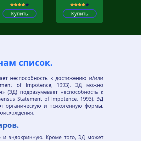
Купить
Купить
ам список.
ает неспособность к достижению и/или
ement of Impotence, 1993). ЭД можно
» (ЭД) подразумевает неспособность к
nsus Statement of Impotence, 1993). ЭД
ют органическую и психогенную формы.
роисхождения.
аров.
ю и эндокринную. Кроме того, ЭД может