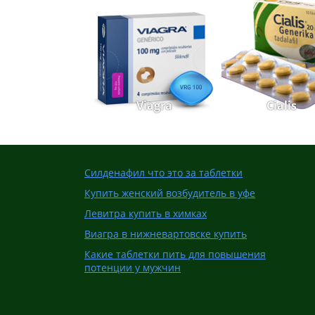
Viagra
Cialis
Силденафил что это за таблетки
Купить женский возбудитель в уфе
Левитра купить в химках
Виагра в нижневартовске купить
Какие таблетки пить для повышения
потенции у мужчин