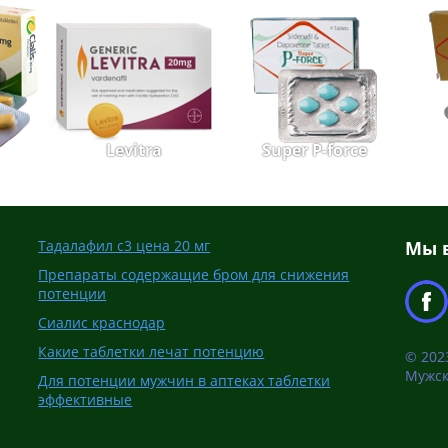
Levitra
Super P-force
Тадалафил с3 цена 20 мг
Мы в
Препараты содержащие бром для снижения
потенции
Сиалис краснодар
Какие таблетки лечат потенцию
© 2023
Мужск
Для потенции мужчин в аптеках таблетки
эффективные