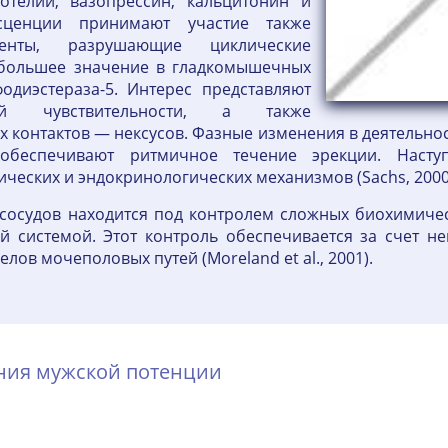
отелии, вазопрессин, кальцитонин и
сценции принимают участие также
нты, разрушающие циклические
ибольшее значение в гладкомышечных
одиэстераза-5. Интерес представляют
ой чувствительности, а также
контактов — нексусов. Фазные изменения в деятельнос
обеспечивают ритмичное течение эрекции. Наступ
ческих и эндокринологических механизмов (Sachs, 2000
 сосудов находится под контролем сложных биохимичес
 системой. Этот контроль обеспечивается за счет н
ов мочеполовых путей (Moreland et al., 2001).
ения мужской потенции