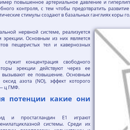
пример повышенное артериальное давление и гиперлип
бного контроля, с тем чтобы предотвратить развит
тические стимулы создают в базальных ганглиях коры г
альной нервной системе, реализуется
 эрекции. Основным из них является
нтов пещеристых тел и кавернозных
о служит концентрация свободного
иаторы эрекции действуют через ее
в, вызывают ее повышение. Основным
 оксид азота (NO), эффект которого
— ц ГМФ.
ия потенции какие они
птид и простагландин Е1 играют
енилатциклазной системы. Среди их