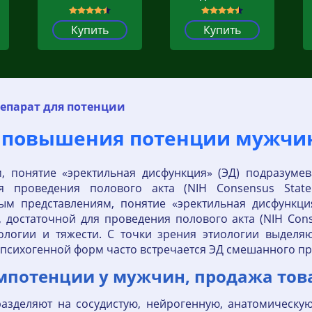
Купить
Купить
епарат для потенции
 повышения потенции мужчин
, понятие «эректильная дисфункция» (ЭД) подразумев
я проведения полового акта (NIH Consensus Stat
ым представлениям, понятие «эректильная дисфункция
достаточной для проведения полового акта (NIH Conse
ологии и тяжести. С точки зрения этиологии выделя
психогенной форм часто встречается ЭД смешанного п
мпотенции у мужчин, продажа тов
азделяют на сосудистую, нейрогенную, анатомическу