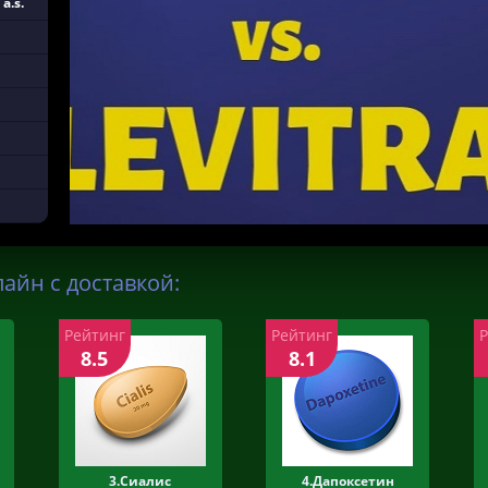
a.s.
айн с доставкой:
Рейтинг
Рейтинг
8.5
8.1
3.Сиалис
4.Дапоксетин