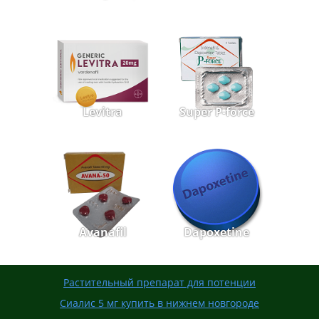
Levitra
Super P-force
Avanafil
Dapoxetine
Растительный препарат для потенции
Сиалис 5 мг купить в нижнем новгороде