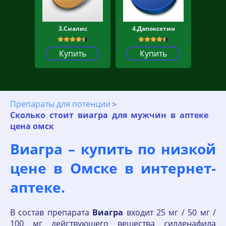
3.Сиалис
4.Дапоксетин
Купить
Купить
Препараты для потенции
Сколько стоит виагра для мужчин в аптеке
цена омск
Виагра – купить по низкой
цене в Омске в интернет‐
аптеке.
В состав препарата
Виагра
входит 25 мг / 50 мг /
100 мг действующего вещества силденафила