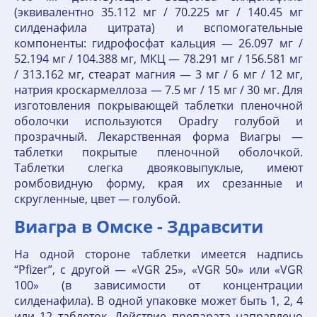
(эквивалентно 35.112 мг / 70.225 мг / 140.45 мг
силденафила цитрата) и вспомогательные
компоненты: гидрофосфат кальция — 26.097 мг /
52.194 мг / 104.388 мг, МКЦ — 78.291 мг / 156.581 мг
/ 313.162 мг, стеарат магния — 3 мг / 6 мг / 12 мг,
натрия кроскармеллоза — 7.5 мг / 15 мг / 30 мг. Для
изготовления покрывающей таблетки пленочной
оболочки используются Opadry голубой и
прозрачный. Лекарственная форма Виагры —
таблетки покрытые пленочной оболочкой.
Таблетки слегка двояковыпуклые, имеют
ромбовидную форму, края их срезанные и
скругленные, цвет — голубой.
Виагра в Омске - Здравсити
На одной стороне таблетки имеется надпись
“Pfizer”, с другой — «VGR 25», «VGR 50» или «VGR
100» (в зависимости от концентрации
силденафила). В одной упаковке может быть 1, 2, 4
или 12 таблеток. Действие препарата направлено