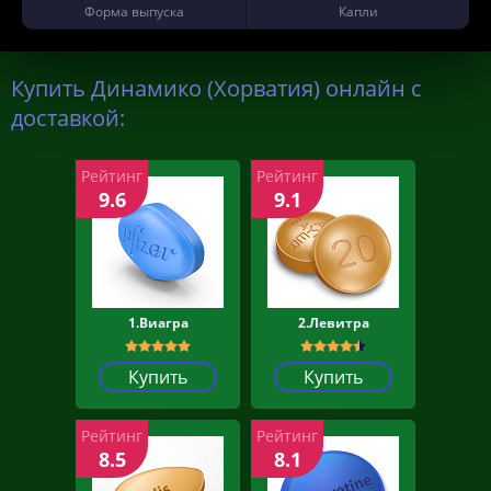
Форма выпуска
Капли
Купить Динамико (Хорватия) онлайн с
доставкой:
Рейтинг
Рейтинг
9.6
9.1
1.Виагра
2.Левитра
Купить
Купить
Рейтинг
Рейтинг
8.5
8.1