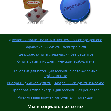
Avanafil
Dapoxetine
Дженерик сиалис купить в нижнем новгороде дешево
Тадалафил 60 купить
Левитра в спб
Где можно купить силденафил без рецептов
Купить самый мощный женский возбудитель
Таблетки для потенции мужчин в аптеках самые
эффективные
Виагра индийская купить
Виагра 50 мг купить в москве
Препараты типа виагры для мужчин без рецептов
Virex отзывы врачей капсулы для потенции
Мы в социальных сетях