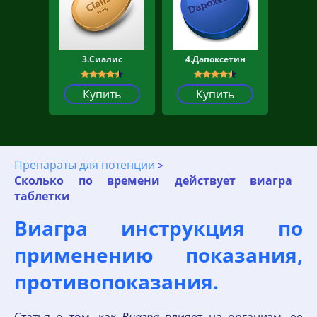
3.Сиалис
4.Дапоксетин
Купить
Купить
Препараты для потенции
Сколько по времени действует виагра
таблетки
Виагра инструкция по
применению показания,
противопоказания.