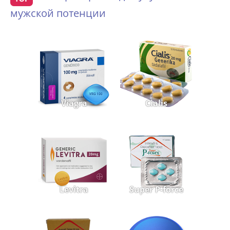
мужской потенции
Viagra
Cialis
Levitra
Super P-force