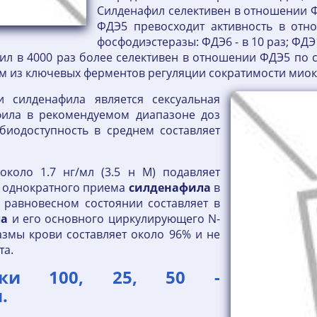
Силденафил селективен в отношении ФД
ФДЭ5 превосходит активность в отн
фосфодиэстеразы: ФДЭ6 - в 10 раз; ФДЭ
ил в 4000 раз более селективен в отношении ФДЭ5 по
им из ключевых ферментов регуляции сократимости мио
и силденафила является сексуальная
фила в рекомендуемом диапазоне доз
биодоступность в среднем составляет
коло 1.7 нг/мл (3.5 н М) подавляет
е однократного приема
силденафила
в
 равновесном состоянии составляет в
ла
и его основного циркулирующего N-
азмы крови составляет около 96% и не
та.
етки 100, 25, 50 -
.