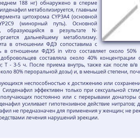
реднем 188 нг) обнаружено в сперме
Силденафил метаболизируется, главным
фермента цитохрома CYP3A4 (основной
YP2C9 (минорный путь). Основной
т, образующийся в результате N-
ергается дальнейшему метаболизму.
лита в отношении ФДЭ сопоставима с
ть в отношении ФДЭ5 in vitro составляет около 50% 
добровольцев составляла около 40% концентрации 
 T - 3-5 ч. После приема внутрь, также как после в/в
коло 80% пероральной дозы) и, в меньшей степени, поч
зующихся неспособностью к достижению или сохранени
. Силденафил эффективен только при сексуальной сти
 получающих постоянно или с перерывами донаторы о
енафил усиливает гипотензивное действие нитратов; де
афил не предназначен для применения у женщин; не р
средствами лечения нарушений эрекции.