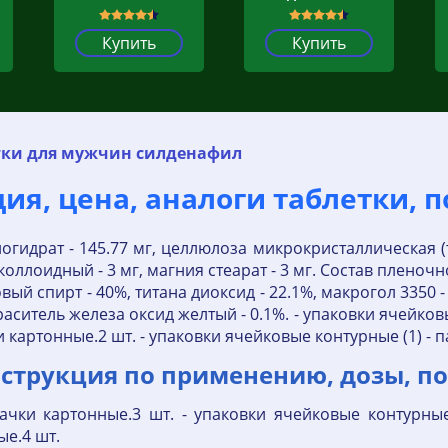
Купить
Купить
тки для мужчин силденафил
я, цена, аналоги таблетки, 
гидрат - 145.77 мг, целлюлоза микрокристаллическая (ти
 коллоидный - 3 мг, магния стеарат - 3 мг. Состав плено
й спирт - 40%, титана диоксид - 22.1%, макрогол 3350 -
аситель железа оксид желтый - 0.1%. - упаковки ячейковы
 картонные.2 шт. - упаковки ячейковые контурные (1) - 
струкция по применению, дозы, по
ачки картонные.3 шт. - упаковки ячейковые контурные
ые.4 шт.