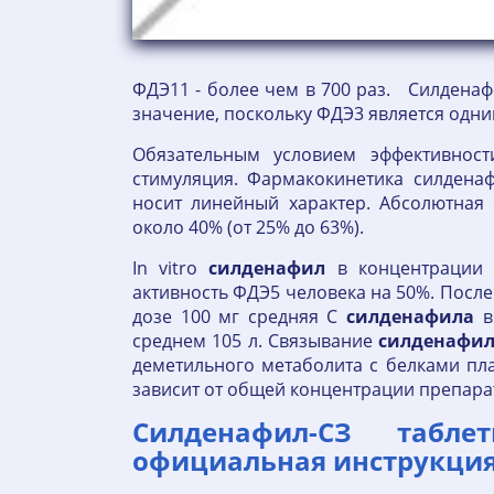
ФДЭ11 - более чем в 700 раз. Силденаф
значение, поскольку ФДЭ3 является одн
Обязательным условием эффективност
стимуляция. Фармакокинетика силдена
носит линейный характер. Абсолютная 
около 40% (от 25% до 63%).
In vitro
силденафил
в концентрации о
активность ФДЭ5 человека на 50%. Посл
дозе 100 мг средняя C
силденафила
в
среднем 105 л. Связывание
силденафи
деметильного метаболита с белками пл
зависит от общей концентрации препара
Силденафил-СЗ табл
официальная инструкция