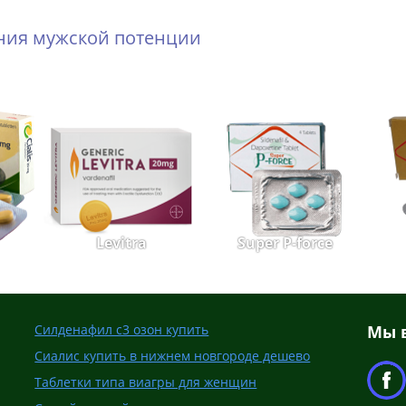
ения мужской потенции
Levitra
Super P-force
Силденафил с3 озон купить
Мы в
Сиалис купить в нижнем новгороде дешево
Таблетки типа виагры для женщин