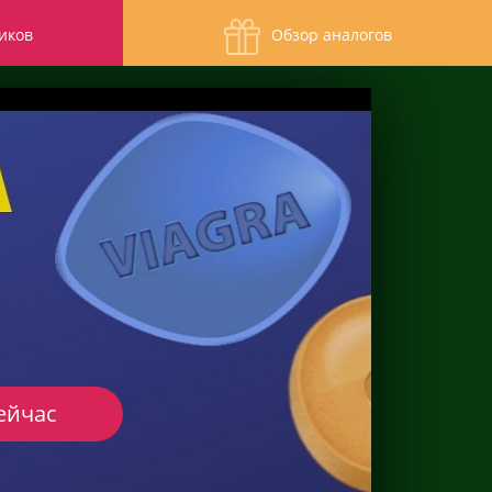
иков
Обзор аналогов
ейчас