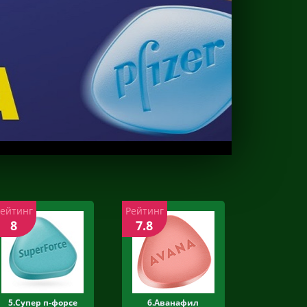
Рейтинг
Рейтинг
8
7.8
5.Супер п-форсе
6.Аванафил