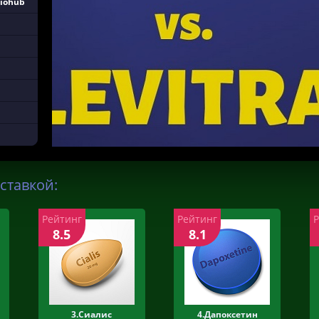
Biohub
ставкой:
Рейтинг
Рейтинг
8.5
8.1
3.Сиалис
4.Дапоксетин