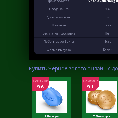
Производитель
Chan Zuckerberg 
Продано шт.
432
Дозировка в мг.
37
Наличие
Есть
Бесплатная доставка
Нет
Побочные эффекты
Есть
Форма выпуска
Капли
Купить Черное золото онлайн с до
Рейтинг
Рейтинг
9.6
9.1
1.Виагра
2.Левитра