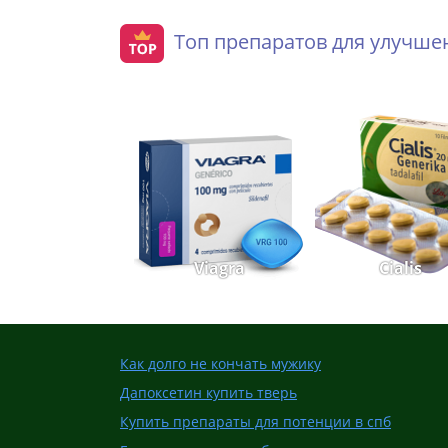
Топ препаратов для улучш
Viagra
Cialis
Как долго не кончать мужику
Дапоксетин купить тверь
Купить препараты для потенции в спб