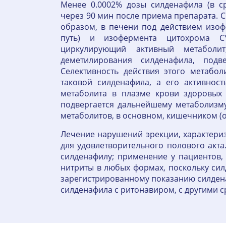
Менее 0.0002% дозы силденафила (в с
через 90 мин после приема препарата. 
образом, в печени под действием изо
путь) и изофермента цитохрома C
циркулирующий активный метаболи
деметилирования силденафила, подв
Селективность действия этого метабо
таковой силденафила, а его активнос
метаболита в плазме крови здоровых 
подвергается дальнейшему метаболизму;
метаболитов, в основном, кишечником (о
Лечение нарушений эрекции, характери
для удовлетворительного полового акта
силденафилу; применение у пациентов,
нитриты в любых формах, поскольку силд
зарегистрированному показанию силден
силденафила с ритонавиром, с другими 