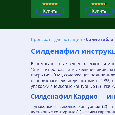
Купить
Купить
Препараты для потенции
Синие табле
Силденафил инструкци
Вспомогательные вещества: лактозы моно
15 мг, гипролоза - 3 мг, кремния диоксид
покрытия - 9 мг, содержащая поливиниловы
основе красителя индигокармин - 2.8%, кр
упаковки ячейковые контурные (2) - пачки
Силденафил Кардио — ин
- упаковки ячейковые контурные (2) - п
ячейковые контурные (1) - пачки картонн