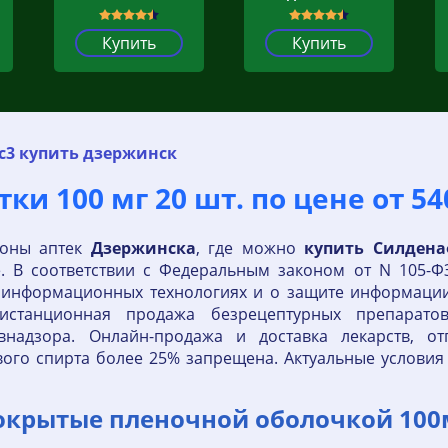
Купить
Купить
с3 купить дзержинск
и 100 мг 20 шт. по цене от 54
фоны аптек
Дзержинска
, где можно
купить
Силден
е. В соответствии с Федеральным законом от N 105-Ф
 информационных технологиях и о защите информаци
дистанционная продажа безрецептурных препарат
надзора. Онлайн-продажа и доставка лекарств, от
вого спирта более 25% запрещена. Актуальные условия 
окрытые пленочной оболочкой 100м