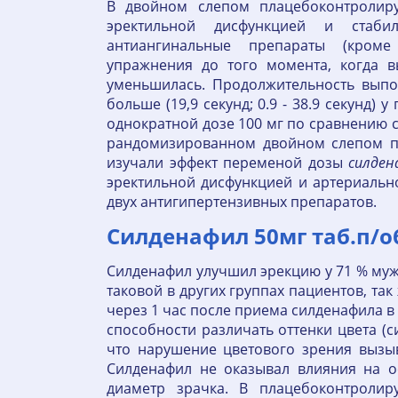
В двойном слепом плацебоконтролир
эректильной дисфункцией и стаби
антиангинальные препараты (кроме
упражнения до того момента, когда 
уменьшилась. Продолжительность вып
больше (19,9 секунд; 0.9 - 38.9 секунд)
однократной дозе 100 мг по сравнению 
рандомизированном двойном слепом п
изучали эффект переменой дозы
силден
эректильной дисфункцией и артериаль
двух антигипертензивных препаратов.
Силденафил 50мг таб.п/об.
Силденафил улучшил эрекцию у 71 % муж
таковой в других группах пациентов, та
через 1 час после приема силденафила в
способности различать оттенки цвета (с
что нарушение цветового зрения вызыв
Силденафил не оказывал влияния на ос
диаметр зрачка. В плацебоконтролир