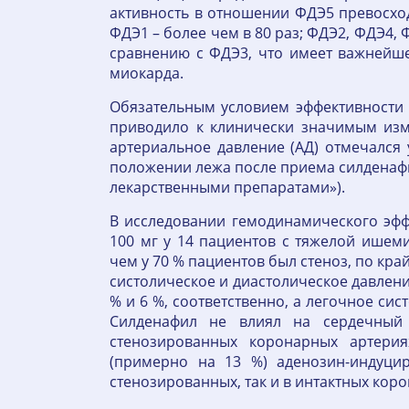
активность в отношении ФДЭ5 превосход
ФДЭ1 – более чем в 80 раз; ФДЭ2, ФДЭ4,
сравнению с ФДЭ3, что имеет важнейше
миокарда.
Обязательным условием эффективности 
приводило к клинически значимым изм
артериальное давление (АД) отмечался
положении лежа после приема силденафил
лекарственными препаратами»).
В исследовании гемодинамического эфф
100 мг у 14 пациентов с тяжелой ишем
чем у 70 % пациентов был стеноз, по кра
систолическое и диастолическое давлен
% и 6 %, соответственно, а легочное сис
Силденафил не влиял на сердечный
стенозированных коронарных артери
(примерно на 13 %) аденозин-индуци
стенозированных, так и в интактных кор