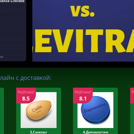
ience Limited
2
лы
лайн с доставкой:
Рейтинг
Рейтинг
8.5
8.1
3.Сиалис
4.Дапоксетин