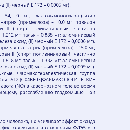
д (II) черный Е 172 – 0,0005 мг).
 54, 0 мг; лактозымоногидрат(сахар
натрия (примеллоза) – 10,0 мг; повидон
й II (спирт поливиниловый, частично
 1,212 мг; тальк – 0,888 мг; алюминиевый
леза оксид (II) черный Е 172 – 0,0006 мг).
армеллоза натрия (примеллоза) – 15,0 мг;
драй II (спирт поливиниловый, частично
 1,818 мг; тальк – 1,332 мг; алюминиевый
леза оксид (II) черный Е 172 – 0,0009 мг).
уклые. Фармакотерапевтическая группа
. Код АТХ:[G04ВЕ03]ФАРМАКОЛОГИЧЕСКИЕ
зота (NO) в кавернозном теле во время
едующему расслаблению гладкомышечной
о человека, но усиливает эффект оксида
нафил селективен в отношении ФДЭ5 его