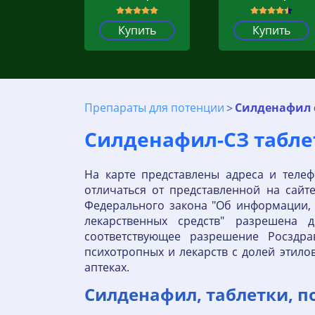
Купить
Купить
Препараты для потенции
Силденафил 
Силденафил-СЗ таблетк
На карте представлены адреса и теле
отличаться от представленной на сайт
Федерального закона "Об информации,
лекарственных средств" разрешена 
соответствующее разрешение Росздрав
психотропных и лекарств с долей этило
аптеках.
Силденафил, таблетки, п