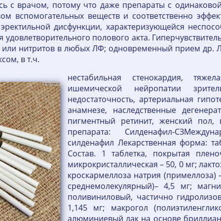
ь с врачом, потому что даже препараты с одинаковой
вом вспомогательных веществ и соответственно эффек
 эректильной дисфункции, характеризующейся неспос
ля удовлетворительного полового акта. Гиперчувствите
в или нитритов в любых ЛФ; одновременный прием др. 
ом, в т.ч.
нестабильная стенокардия, тяже
ишемической нейропатии зрител
недостаточность, артериальная гипот
анамнезе, наследственные дегенера
пигментный ретинит, женский пол, 
препарата: Силденафил-СЗМеждун
силденафил Лекарственная форма: та
Состав. 1 таблетка, покрытая плен
микрокристаллическая – 50, 0 мг; лакт
кроскармеллоза натрия (примеллоза) 
среднемолекулярный)– 4,5 мг; магни
поливиниловый, частично гидролизова
1,145 мг; макрогол (полиэтиленглик
алюминиевый лак на основе бриллианто