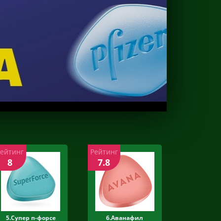
Рейтинг
Рейтинг
8
7.8
5.Супер п-форсе
6.Аванафил