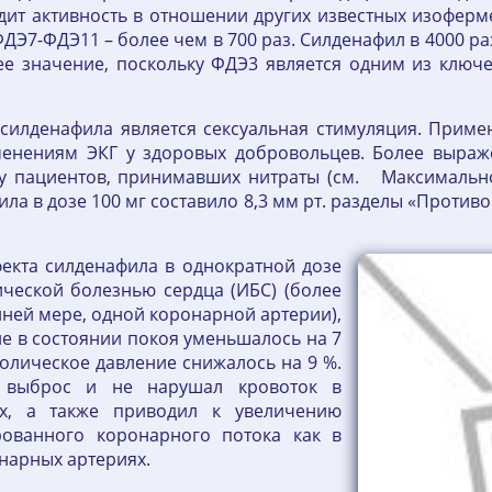
ит активность в отношении других известных изоферме
 ФДЭ7-ФДЭ11 – более чем в 700 раз. Силденафил в 4000 р
е значение, поскольку ФДЭ3 является одним из ключ
силденафила является сексуальная стимуляция. Примен
енениям ЭКГ у здоровых добровольцев. Более выраж
 у пациентов, принимавших нитраты (см. Максимальн
а в дозе 100 мг составило 8,3 мм рт. разделы «Против
екта силденафила в однократной дозе
ической болезнью сердца (ИБС) (более
йней мере, одной коронарной артерии),
ие в состоянии покоя уменьшалось на 7
толическое давление снижалось на 9 %.
 выброс и не нарушал кровоток в
ях, а также приводил к увеличению
рованного коронарного потока как в
онарных артериях.