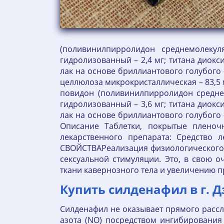
(поливинилпирролидон среднемолекул
гидролизованный – 2,4 мг; титана диокси
лак на основе бриллиантового голубого – 0
целлюлоза микрокристаллическая – 83,5 м
повидон (поливинилпирролидон среднемо
гидролизованный – 3,6 мг; титана диокси
лак на основе бриллиантового голубого – 0
Описание Таблетки, покрытые пленочн
лекарственного препарата: Средство 
СВОЙСТВАРеализация физиологического 
сексуальной стимуляции. Это, в свою
ткани кавернозного тела и увеличению п
Купить силденафил в г. 
Силденафил не оказывает прямого рассл
азота (NO) посредством ингибирования