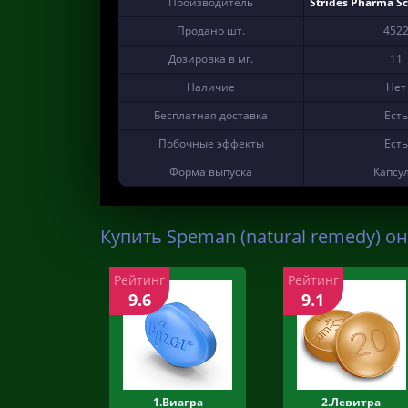
Производитель
Strides Pharma Sc
Продано шт.
452
Дозировка в мг.
11
Наличие
Нет
Бесплатная доставка
Есть
Побочные эффекты
Есть
Форма выпуска
Капсу
Купить Speman (natural remedy) он
Рейтинг
Рейтинг
9.6
9.1
1.Виагра
2.Левитра