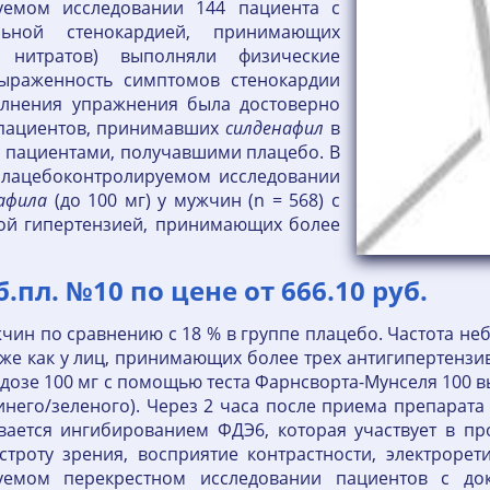
уемом исследовании 144 пациента с
льной стенокардией, принимающих
 нитратов) выполняли физические
выраженность симптомов стенокардии
олнения упражнения была достоверно
 у пациентов, принимавших
силденафил
в
с пациентами, получавшими плацебо. В
лацебоконтролируемом исследовании
афила
(до 100 мг) у мужчин (n = 568) с
ной гипертензией, принимающих более
пл. №10 по цене от 666.10 руб.
чин по сравнению с 18 % в группе плацебо. Частота не
к же как у лиц, принимающих более трех антигипертенз
 дозе 100 мг с помощью теста Фарнсворта-Мунселя 100
инего/зеленого). Через 2 часа после приема препарата 
ается ингибированием ФДЭ6, которая участвует в проц
троту зрения, восприятие контрастности, электрорет
уемом перекрестном исследовании пациентов с до