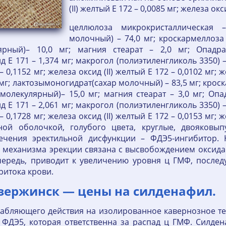
(II) желтый Е 172 – 0,0085 мг; железа окси
целлюлоза микрокристаллическая –
молочный) – 74,0 мг; кроскармеллоза 
ярный)– 10,0 мг; магния стеарат – 2,0 мг; Опадра
д Е 171 – 1,374 мг; макрогол (полиэтиленгликоль 3350) –
,1152 мг; железа оксид (II) желтый Е 172 – 0,0102 мг; же
г; лактозымоногидрат(сахар молочный) – 83,5 мг; кроск
лекулярный)– 15,0 мг; магния стеарат – 3,0 мг; Опа
д Е 171 – 2,061 мг; макрогол (полиэтиленгликоль 3350) –
,1728 мг; железа оксид (II) желтый Е 172 – 0,0153 мг; же
ой оболочкой, голубого цвета, круглые, двояковып
лечения эректильной дисфункции – ФДЭ5-ингибитор
механизма эрекции связана с высвобождением оксида а
 очередь, приводит к увеличению уровня ц ГМФ, посл
ритока крови.
Дзержинск — цены на силденафил.
абляющего действия на изолированное кавернозное тел
 ФДЭ5, которая ответственна за распад ц ГМФ. Силде