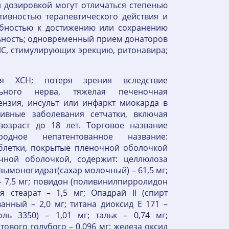
 дозировкой могут отличаться степенью
тивностью терапевтического действия и
обностью к достижению или сохранению
льность; одновременный прием донаторов
ЛС, стимулирующих эрекцию, ритонавира;
лая ХСН; потеря зрения вследствие
ьного нерва, тяжелая печеночная
ензия, инсульт или инфаркт миокарда в
тивные заболевания сетчатки, включая
возраст до 18 лет. Торговое название
ародное непатентованное название:
блетки, покрытые пленочной оболочкой
очной оболочкой, содержит: целлюлоза
озымоногидрат(сахар молочный) – 61,5 мг;
– 7,5 мг; повидон (поливинилпирролидон
я стеарат – 1,5 мг; Опадрай II (спирт
нный – 2,0 мг; титана диоксид Е 171 –
оль 3350) – 1,01 мг; тальк – 0,74 мг;
вого голубого – 0,096 мг; железа оксид