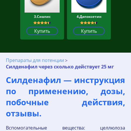
3.Сиалис
4.Дапоксетин
Купить
Купить
Препараты для потенции
Силденафил через сколько действует 25 мг
Силденафил — инструкция
по применению, дозы,
побочные действия,
отзывы.
Вспомогательные вещества: целлюлоза