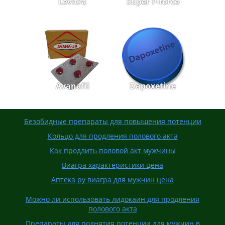
Levitra
Super P-force
Avanafil
Dapoxetine
Безобидные препараты для повышения потенции
Кольцо для продления полового акта
Как продлить половой акт мужчины
Виагра характеристики цена
Аптека ру виагра для мужчин цена
Можно ли использовать лидокаин для продления
полового акта
Препараты для поднятия потенции для мужчин в