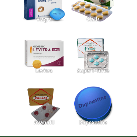
Viagra
Cialis
Levitra
Super P-force
Avanafil
Dapoxetine