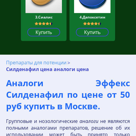
3.Сиалис
4.Дапоксетин
Купить
Купить
Препараты для потенции
Силденафил цена аналоги цена
Аналоги Эффекс
Силденафил по цене от 50
руб купить в Москве.
Групповые и нозологические
аналоги
не являются
полными аналогами препаратов, решение об их
использовании может быть принято только