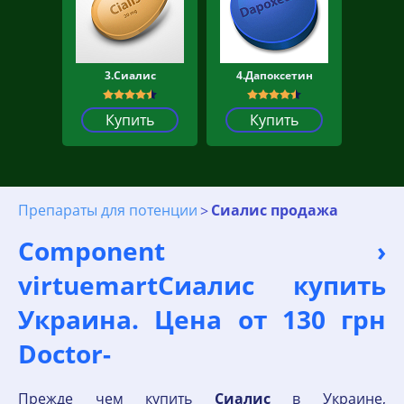
3.Сиалис
4.Дапоксетин
Купить
Купить
Препараты для потенции
Сиалис продажа
Component ›
virtuemartСиалис купить
Украина. Цена от 130 грн
Doctor-
Прежде чем купить
Сиалис
в Украине,