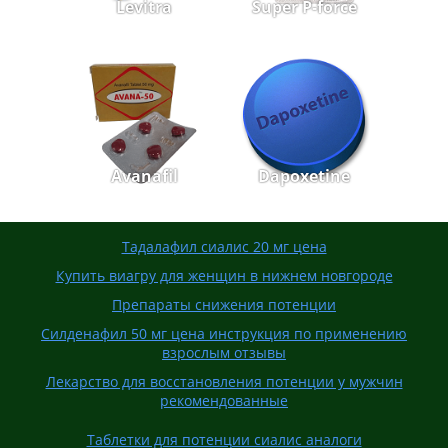
Levitra
Super P-force
Avanafil
Dapoxetine
Тадалафил сиалис 20 мг цена
Купить виагру для женщин в нижнем новгороде
Препараты снижения потенции
Силденафил 50 мг цена инструкция по применению
взрослым отзывы
Лекарство для восстановления потенции у мужчин
рекомендованные
Таблетки для потенции сиалис аналоги