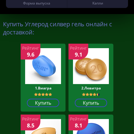
Форма выпуска
Капли
Купить Углерод силвер гель онлайн с
доставкой:
Рейтинг
Рейтинг
9.6
9.1
1.Виагра
2.Левитра
Купить
Купить
Рейтинг
Рейтинг
8.5
8.1