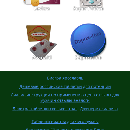
Levitra
Super P-force
Avanafil
Dapoxetine
Виагра ярославль
Дешевые российские таблетки для потенции
Сиалис инструкция по применению цена отзывы для
мужчин отзывы аналоги
Левитра таблетки сколько стоят
Дженерик сиалиса
Таблетки виагры для чего нужны
Дапоксетин 60 купить в екатеринбурге