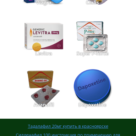
Viagra
Cialis
Levitra
Super P-force
Avanafil
Dapoxetine
Тадалафил 20мг купить в красноярске
Силденафил 100 инструкция по применению для