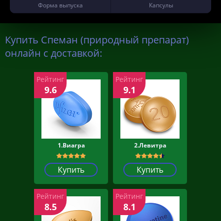
Форма выпуска
Капсулы
Купить Спеман (природный препарат)
онлайн с доставкой:
Рейтинг
Рейтинг
9.6
9.1
1.Виагра
2.Левитра
Купить
Купить
Рейтинг
Рейтинг
8.5
8.1