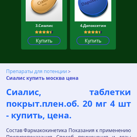
3.Сиалис
4.Дапоксетин
Купить
Купить
Препараты для потенции
Сиалис купить москва цена
Сиалис, таблетки
покрыт.плен.об. 20 мг 4 шт
- купить, цена.
Состав Фармакокинетика Показания к применению