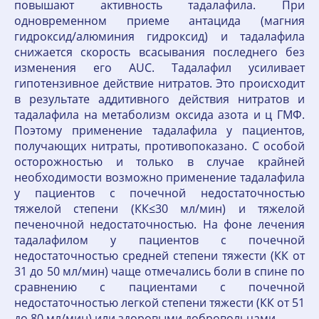
повышают активность тадалафила. При
одновременном приеме антацида (магния
гидроксид/алюминия гидроксид) и тадалафила
снижается скорость всасывания последнего без
изменения его AUC. Тадалафил усиливает
гипотензивное действие нитратов. Это происходит
в результате аддитивного действия нитратов и
тадалафила на метаболизм оксида азота и ц ГМФ.
Поэтому применение тадалафила у пациентов,
получающих нитраты, противопоказано. С особой
осторожностью и только в случае крайней
необходимости возможно применение тадалафила
у пациентов с почечной недостаточностью
тяжелой степени (КК≤30 мл/мин) и тяжелой
печеночной недостаточностью. На фоне лечения
тадалафилом у пациентов с почечной
недостаточностью средней степени тяжести (КК от
31 до 50 мл/мин) чаще отмечались боли в спине по
сравнению с пациентами с почечной
недостаточностью легкой степени тяжести (КК от 51
до 80 мл/мин) или здоровыми добровольцами.