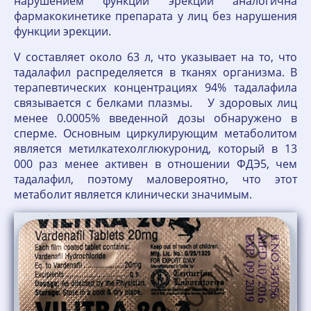
нарушением функции эрекции аналогична
фармакокинетике препарата у лиц без нарушения
функции эрекции.
V составляет около 63 л, что указывает на то, что
тадалафил распределяется в тканях организма. В
терапевтических концентрациях 94% тадалафила
связывается с белками плазмы. У здоровых лиц
менее 0.0005% введенной дозы обнаружено в
сперме. Основным циркулирующим метаболитом
является метилкатехолглюкуронид, который в 13
000 раз менее активен в отношении ФДЭ5, чем
тадалафил, поэтому маловероятно, что этот
метаболит является клинически значимым.