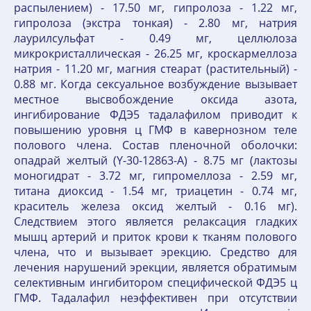
распылением) - 17.50 мг, гипролоза - 1.22 мг,
гипролоза (экстра тонкая) - 2.80 мг, натрия
лаурилсульфат - 0.49 мг, целлюлоза
микрокристаллическая - 26.25 мг, кроскармеллоза
натрия - 11.20 мг, магния стеарат (растительный) -
0.88 мг. Когда сексуальное возбуждение вызывает
местное высвобождение оксида азота,
ингибирование ФДЭ5 тадалафилом приводит к
повышению уровня ц ГМФ в кавернозном теле
полового члена. Состав пленочной оболочки:
опадрай желтый (Y-30-12863-A) - 8.75 мг (лактозы
моногидрат - 3.72 мг, гипромеллоза - 2.59 мг,
титана диоксид - 1.54 мг, триацетин - 0.74 мг,
краситель железа оксид желтый - 0.16 мг).
Следствием этого является релаксация гладких
мышц артерий и приток крови к тканям полового
члена, что и вызывает эрекцию. Средство для
лечения нарушений эрекции, является обратимым
селективным ингибитором специфической ФДЭ5 ц
ГМФ. Тадалафил неэффективен при отсутствии