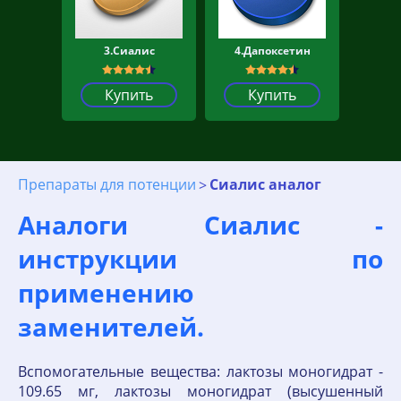
3.Сиалис
4.Дапоксетин
Купить
Купить
Препараты для потенции
Сиалис аналог
Аналоги Сиалис -
инструкции по
применению
заменителей.
Вспомогательные вещества: лактозы моногидрат -
109.65 мг, лактозы моногидрат (высушенный