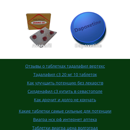
Avanafil
Dapoxetine
Отзывы о таблетках тадалафил вертекс
Тадалафил с3 20 мг 10 таблеток
Как улучшить потенцию без лекарств
Силденафил с3 купить в севастополе
Как дрочит и долго не кончать
Какие таблетки самые сильные для потенции
Виагра нск рф интернет аптека
Таблетки виагра цена волгоград