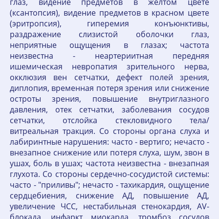
глаз, видение предметов в желтом цвете
(ксантопсия), видение предметов в красном цвете
(эритропсия), гиперемия конъюнктивы,
раздражение слизистой оболочки глаз,
неприятные ощущения в глазах; частота
неизвестна - неартериитная передняя
ишемическая невропатия зрительного нерва,
окклюзия вен сетчатки, дефект полей зрения,
диплопия, временная потеря зрения или снижение
остроты зрения, повышение внутриглазного
давления, отек сетчатки, заболевания сосудов
сетчатки, отслойка стекловидного тела/
витреальная тракция. Со стороны органа слуха и
лабиринтные нарушения: часто - вертиго; нечасто -
внезапное снижение или потеря слуха, шум, звон в
ушах, боль в ушах; частота неизвестна - внезапная
глухота. Со стороны сердечно-сосудистой системы:
часто - "приливы"; нечасто - тахикардия, ощущение
сердцебиения, снижение АД, повышение АД,
увеличение ЧСС, нестабильная стенокардия, AV-
блокада, инфаркт миокарда, тромбоз сосудов