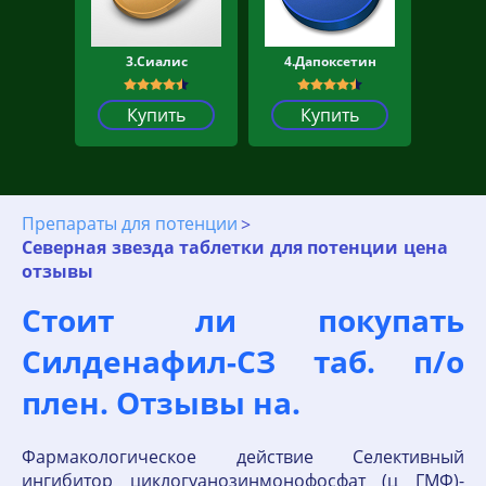
3.Сиалис
4.Дапоксетин
Купить
Купить
Препараты для потенции
Северная звезда таблетки для потенции цена
отзывы
Стоит ли покупать
Силденафил-СЗ таб. п/о
плен. Отзывы на.
Фармакологическое действие Селективный
ингибитор циклогуанозинмонофосфат (ц ГМФ)-