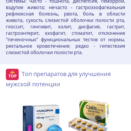
системы: часто - тошнота, диспепсия, геморрой,
вздутие живота; нечасто - гастроэзофагеальная
рефлюксная болезнь, рвота, боль в области
живота, сухость слизистой оболочки полости рта,
глоссит, гингивит, колит, дисфагия, гастрит,
гастроэнтерит, эзофагит, стоматит, отклонение
"печеночных" функциональных тестов от нормы,
ректальное кровотечение; редко - гипестезия
слизистой оболочки полости рта.
Топ препаратов для улучшения
мужской потенции