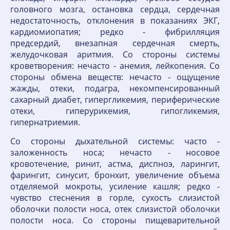
головного мозга, остановка сердца, сердечная
недостаточность, отклонения в показаниях ЭКГ,
кардиомиопатия; редко - фибрилляция
предсердий, внезапная сердечная смерть,
желудочковая аритмия. Со стороны системы
кроветворения: нечасто - анемия, лейкопения. Со
стороны обмена веществ: нечасто - ощущение
жажды, отеки, подагра, некомпенсированный
сахарный диабет, гипергликемия, периферические
отеки, гиперурикемия, гипогликемия,
гипернатриемия.
Со стороны дыхательной системы: часто -
заложенность носа; нечасто - носовое
кровотечение, ринит, астма, диспноэ, ларингит,
фарингит, синусит, бронхит, увеличение объема
отделяемой мокроты, усиление кашля; редко -
чувство стеснения в горле, сухость слизистой
оболочки полости носа, отек слизистой оболочки
полости носа. Со стороны пищеварительной