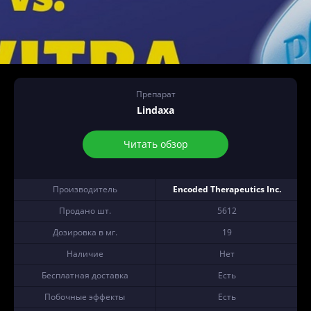
Препарат
Lindaxa
Читать обзор
Производитель
Encoded Therapeutics Inc.
Продано шт.
5612
Дозировка в мг.
19
Наличие
Нет
Бесплатная доставка
Есть
Побочные эффекты
Есть