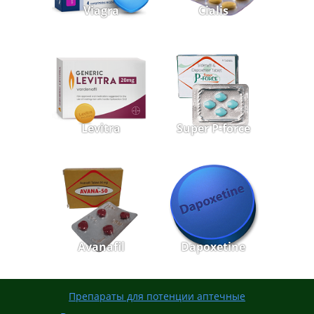
Viagra
Cialis
Levitra
Super P-force
Avanafil
Dapoxetine
Препараты для потенции аптечные