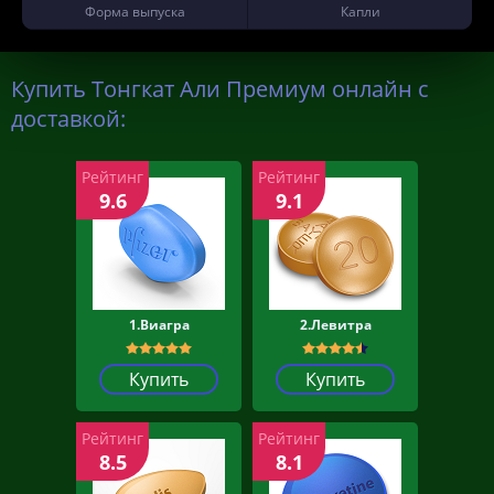
Форма выпуска
Капли
Купить Тонгкат Али Премиум онлайн с
доставкой:
Рейтинг
Рейтинг
9.6
9.1
1.Виагра
2.Левитра
Купить
Купить
Рейтинг
Рейтинг
8.5
8.1