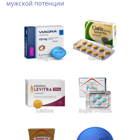
мужской потенции
Viagra
Cialis
Levitra
Super P-force