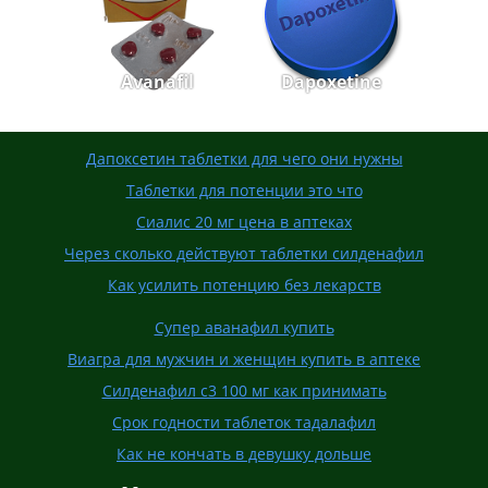
Avanafil
Dapoxetine
Дапоксетин таблетки для чего они нужны
Таблетки для потенции это что
Сиалис 20 мг цена в аптеках
Через сколько действуют таблетки силденафил
Как усилить потенцию без лекарств
Супер аванафил купить
Виагра для мужчин и женщин купить в аптеке
Силденафил с3 100 мг как принимать
Срок годности таблеток тадалафил
Как не кончать в девушку дольше