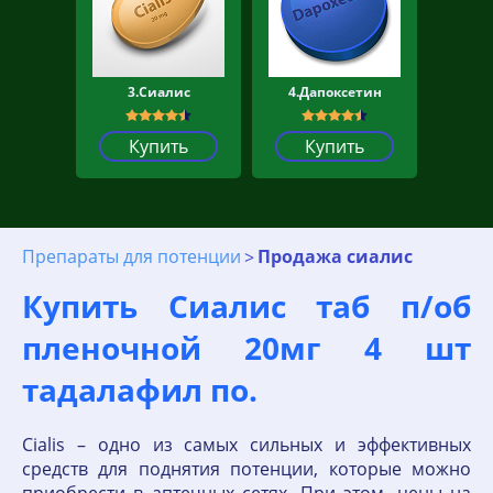
3.Сиалис
4.Дапоксетин
Купить
Купить
Препараты для потенции
Продажа сиалис
Купить Сиалис таб п/об
пленочной 20мг 4 шт
тадалафил по.
Cialis – одно из самых сильных и эффективных
средств для поднятия потенции, которые можно