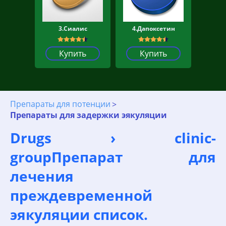
3.Сиалис
4.Дапоксетин
Купить
Купить
Препараты для потенции
Препараты для задержки эякуляции
Drugs › clinic-
groupПрепарат для
лечения
преждевременной
эякуляции список.