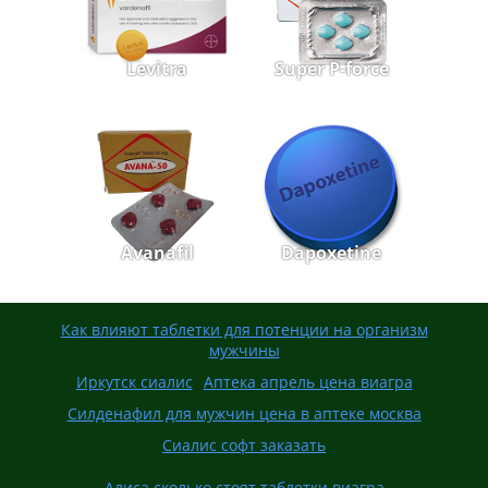
Levitra
Super P-force
Avanafil
Dapoxetine
Как влияют таблетки для потенции на организм
мужчины
Иркутск сиалис
Аптека апрель цена виагра
Силденафил для мужчин цена в аптеке москва
Сиалис софт заказать
Алиса сколько стоят таблетки виагра