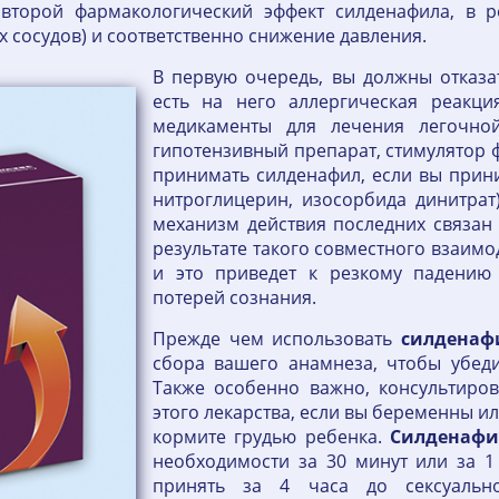
второй фармакологический эффект силденафила, в ре
 сосудов) и соответственно снижение давления.
В первую очередь, вы должны отказат
есть на него аллергическая реакц
медикаменты для лечения легочно
гипотензивный препарат, стимулятор ф
принимать силденафил, если вы прин
нитроглицерин, изосорбида динитрат)
механизм действия последних связан
результате такого совместного взаимо
и это приведет к резкому падению
потерей сознания.
Прежде чем использовать
силденаф
сбора вашего анамнеза, чтобы убедит
Также особенно важно, консультиро
этого лекарства, если вы беременны и
кормите грудью ребенка.
Силденафи
необходимости за 30 минут или за 1
принять за 4 часа до сексуально