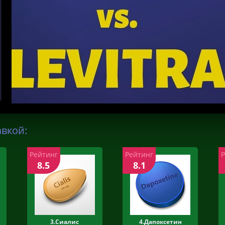
авкой:
Рейтинг
Рейтинг
8.5
8.1
3.Сиалис
4.Дапоксетин