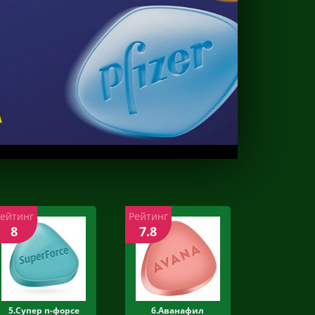
Рейтинг
Рейтинг
8
7.8
5.Супер п-форсе
6.Аванафил