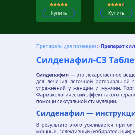
Купить
Купить
Препараты для потенции
Препарат си
Силденафил-СЗ Табле
Силденафил
— это лекарственное веще
для лечения легочной артериальной г
упражнений у женщин и мужчин. Торго
Фармакологический эффект такого терапе
помощи сексуальной стимуляции.
Силденафил — инструкци
В результате этого усиливается прито
мощный, селективный (избирательный) и