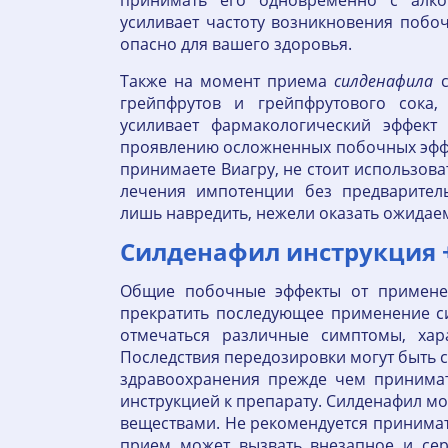
принимать его одновременно с алко
усиливает частоту возникновения побо
опасно для вашего здоровья.
Также на момент приема
силденафила
с
грейпфрутов и грейпфрутового сока,
усиливает фармакологический эффек
проявлению осложненных побочных эффе
принимаете Виагру, не стоит использова
лечения импотенции без предварител
лишь навредить, нежели оказать ожидае
Силденафил инструкция +
Общие побочные эффекты от применен
прекратить последующее применение с
отмечаться различные симптомы, хар
Последствия передозировки могут быть с
здравоохранения прежде чем принимат
инструкцией к препарату. Силденафил м
веществами. Не рекомендуется принимат
прием может вызвать внезапное и сер