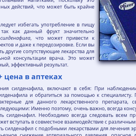
гольными напитками, поскольку это
чных действий, что может быть крайне
ледует избегать употребление в пищу
 так как данный фрукт значительно
т
силденафила
, что может привести к
ктов и даже к передозировке. Если вы
ть другие сопутствующие лекарства для
ьной консультации врача. Это может
мый, эффективный результат.
 цена в аптеках
ия силденафила, включают в себя: При наблюдении
илденафила и обратиться за помощью к специалисту. 
актерные для данного лекарственного препарата, с
ледующими: Именно поэтому, очень важно, всегда конс
ь силденафил. Необходимо всегда следовать всем пр
ожет вступать в совместное взаимодействие с различны
ь силденафил с подобными лекарствами для лечения э
ьезное снижение артериального давления, опасное дл