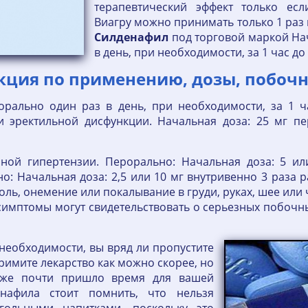
терапевтический эффект только есл
Виагру можно принимать только 1 раз 
Силденафил
под торговой маркой Нач
в день, при необходимости, за 1 час до
кция по применению, дозы, побочн
рально один раз в день, при необходимости, за 1 ч
и эректильной дисфункции. Начальная доза: 25 мг п
ной гипертензии. Перорально: Начальная доза: 5 ил
о: Начальная доза: 2,5 или 10 мг внутривенно 3 раза р
оль, онемение или покалывание в груди, руках, шее или
симптомы могут свидетельствовать о серьезных побоч
 необходимости, вы вряд ли пропустите
примите лекарство как можно скорее, но
 уже почти пришло время для вашей
нафила стоит помнить, что нельзя