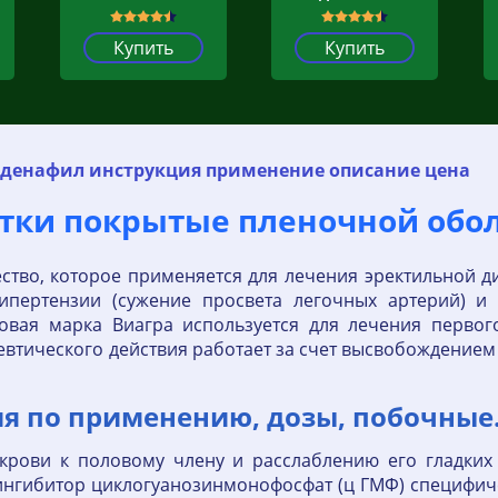
Купить
Купить
лденафил инструкция применение описание цена
тки покрытые пленочной обол
ство, которое применяется для лечения эректильной д
ипертензии (сужение просвета легочных артерий) 
вая марка Виагра используется для лечения первого
втического действия работает за счет высвобождением 
я по применению, дозы, побочные
к крови к половому члену и расслаблению его гладк
нгибитор циклогуанозинмонофосфат (ц ГМФ) специфиче