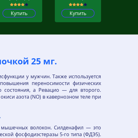
Купить
Купить
очкой 25 мг.
исфункции у мужчин. Также используется
и повышения переносимости физических
 состояния, а Ревацио — для второго.
окиси азота (NO) в кавернозном теле при
.
их мышечных волокон. Силденафил — это
ской фосфодиэстеразы 5-го типа (ФДЭ5).