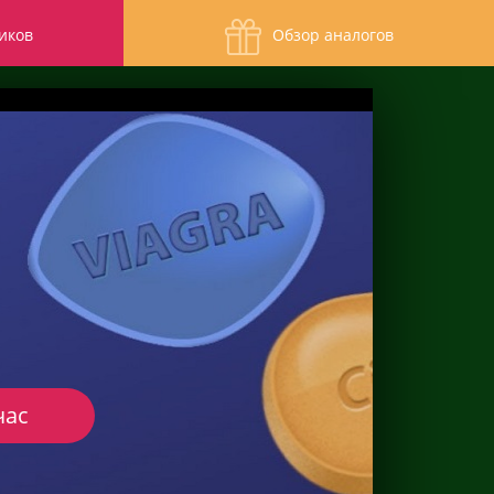
иков
Обзор аналогов
час