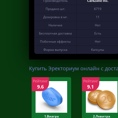
Производитель
CareZone Inc.
Продано шт.
6719
Дозировка в мг.
11
Наличие
Нет
Бесплатная доставка
Есть
Побочные эффекты
Нет
Форма выпуска
Капсулы
Купить Эректориум онлайн с дост
Рейтинг
Рейтинг
9.6
9.1
1.Виагра
2.Левитра