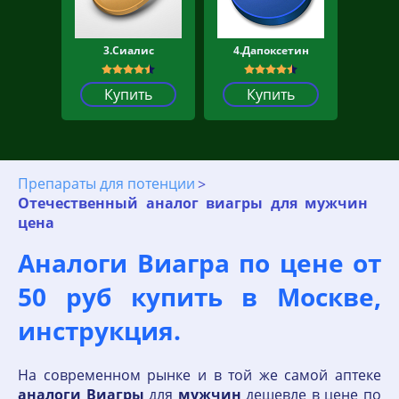
3.Сиалис
4.Дапоксетин
Купить
Купить
Препараты для потенции
Отечественный аналог виагры для мужчин
цена
Аналоги Виагра по цене от
50 руб купить в Москве,
инструкция.
На современном рынке и в той же самой аптеке
аналоги
Виагры
для
мужчин
дешевле в цене по