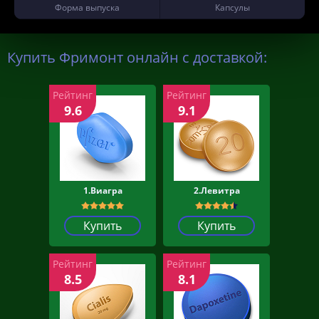
Форма выпуска
Капсулы
Купить Фримонт онлайн с доставкой:
Рейтинг
Рейтинг
9.6
9.1
1.Виагра
2.Левитра
Купить
Купить
Рейтинг
Рейтинг
8.5
8.1