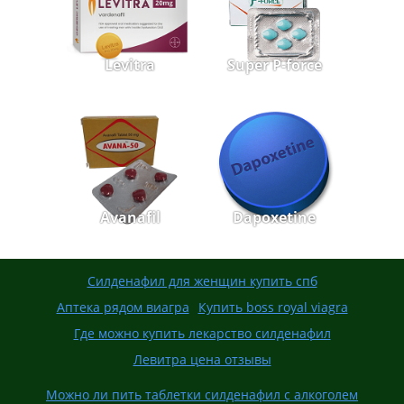
Levitra
Super P-force
Avanafil
Dapoxetine
Силденафил для женщин купить спб
Аптека рядом виагра
Купить boss royal viagra
Где можно купить лекарство силденафил
Левитра цена отзывы
Можно ли пить таблетки силденафил с алкоголем