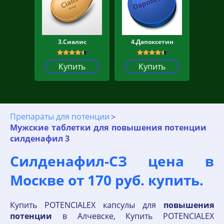
3.Сиалис
4.Дапоксетин
Купить
Купить
Препараты для потенции
Мужские таблетки для повышения потенции
силденафил 3
Силденафил-СЗ цена в
Москве от 170 руб. купить.
Купить POTENCIALEX капсулы для
повышения
потенции
в Алчевске, Купить POTENCIALEX