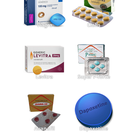
Viagra
Cialis
Levitra
Super P-force
Avanafil
Dapoxetine