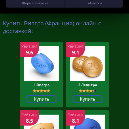
Форма выпуска
Таблетки
Купить Виагра (Франция) онлайн с
доставкой:
Рейтинг
Рейтинг
9.6
9.1
1.Виагра
2.Левитра
Купить
Купить
Рейтинг
Рейтинг
8.5
8.1