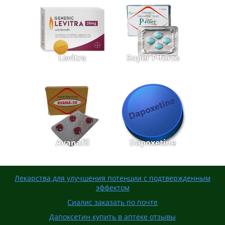
Levitra
Super P-force
Avanafil
Dapoxetine
Лекарства для улучшения потенции с подтвержденным
эффектом
Сиалис заказать по почте
Дапоксетин купить в аптеке отзывы