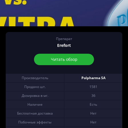
Препарат
Erefort
Читать обзор
Производитель
Polpharma SA
Продано шт.
1581
Дозировка в мг.
36
Наличие
Есть
Бесплатная доставка
Нет
Побочные эффекты
Нет