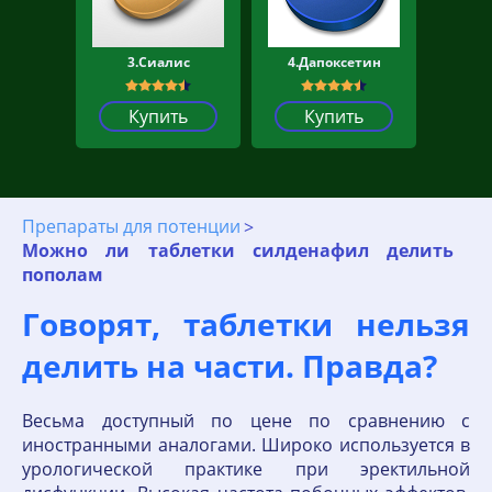
3.Сиалис
4.Дапоксетин
Купить
Купить
Препараты для потенции
Можно ли таблетки силденафил делить
пополам
Говорят, таблетки нельзя
делить на части. Правда?
Весьма доступный по цене по сравнению с
иностранными аналогами. Широко используется в
урологической практике при эректильной