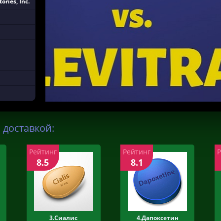
ories, Inc.
 доставкой:
Рейтинг
Рейтинг
8.5
8.1
3.Сиалис
4.Дапоксетин