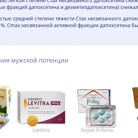
ю легкой степени Стах несвязанного дапоксетина снижа
х фракций дапоксетина и дезметилдапоксетина) снижалис
стью средней степени тяжести Стах несвязанного дапок
6 %. Сmах несвязанной активной фракции дапоксетина был
ения мужской потенции
Levitra
Super P-force