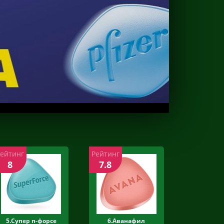
Рейтинг
Рейтинг
8
7.8
5.Супер п-форсе
6.Аванафил