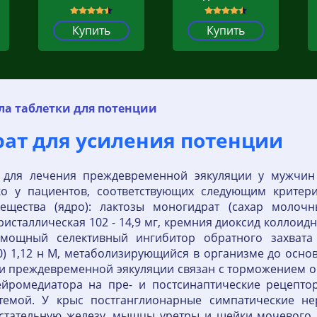
Купить
Купить
ла таблетки для потенции
рат для усиления потенции
 для лечения преждевременной эякуляции у мужчин 
о у пациентов, соответствующих следующим критер
ещества (ядро): лактозы моногидрат (сахар молочн
исталлическая 102 - 14,9 мг, кремния диоксид коллоидный
 мощный селективный ингибитор обратного захвата
) 1,12 н М, метаболизирующийся в организме до осно
ри преждевременной эякуляции связан с торможением 
йромедиатора на пре- и постсинаптические рецептор
темой. У крыс постганглионарные симпатические н
дстательную железу, мышцы уретры и шейки мочевого 