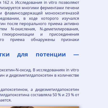
62 л. Исследования in vitro позволяют
олизируется многими ферментами печени
 и флавинсодержащей монооксигеназой
едовании, в ходе которого изучался
тин после перорального приема активно
ем N-окисления, N-деметилирования,
, глюкуронизации и присоединения
ного приема обнаружены признаки
етки для потенции —
етин-N-оксид. В исследованиях in vitro
тин и дидезметилдапоксетин в количестве
 дапоксетином, а дидезметилдапоксетин
илдапоксетина составляла 50 % и 23 % от
вается.