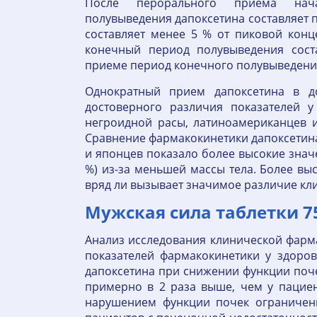
После перорального приема нача
полувыведения дапоксетина составляет п
составляет менее 5 % от пиковой конц
конечный период полувыведения сост
приеме период конечного полувыведения
Однократный прием дапоксетина в д
достоверного различия показателей у
негроидной расы, латиноамериканцев 
Сравнение фармакокинетики дапоксетин
и японцев показало более высокие знач
%) из-за меньшей массы тела. Более вы
вряд ли вызывает значимое различие кл
Мужская сила таблетки 75
Анализ исследования клинической фарм
показателей фармакокинетики у здоро
дапоксетина при снижении функции поч
примерно в 2 раза выше, чем у пацие
нарушением функции почек ограничены