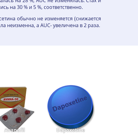
лась на 28 %, AUC не изменялась. Стах и
ь на 30 % и 5 %, соответственно.
сетина обычно не изменяется (снижается
а неизменна, a AUC- увеличена в 2 раза.
Avanafil
Dapoxetine