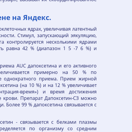
не на Яндекс.
оклеточных ядрах, увеличивая латентный
ости. Стимул, запускающий эякуляцию,
га контролируется несколькими ядрами
ь равна 42 % (диапазон 1 5 -7 6 %) и
риема AUC дапоксетина и его активного
увеличивается примерно на 50 % по
е однократного приема. Прием жирной
етина (на 10 %) и на 12 % увеличивает
трация-время») и время достижения
 крови. Препарат Дапоксетин-СЗ можно
. Более 99 % дапоксетина связывается с
сетин - связывается с белками плазмы
ределяется по организму со средним