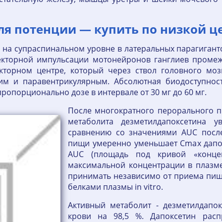
ля потенции — купить по низкой це
и на супраспинальном уровне в латеральных парагигант
екторной импульсации мотонейронов ганглиев промежн
кторном центре, который через ствол головного моз
ким и паравентрикулярным. Абсолютная биодоступност
ропорционально дозе в интервале от 30 мг до 60 мг.
После многократного перорального п
метаболита дезметилдапоксетина 
сравнению со значениями AUC посл
пищи умеренно уменьшает Сmах дапокс
AUC (площадь под кривой «концен
максимальной концентрации в плазме
принимать независимо от приема пищи
белками плазмы in vitro.
Активный метаболит - дезметилдапок
крови на 98,5 %. Дапоксетин расп