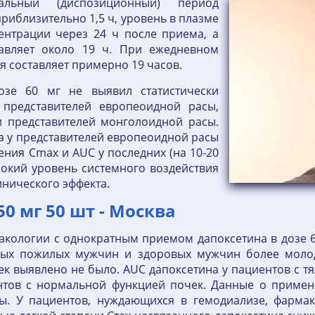
льный (диспозиционный) период
риблизительно 1,5 ч, уровень в плазме
ентрации через 24 ч после приема, а
авляет около 19 ч. При ежедневном
 составляет примерно 19 часов.
озе 60 мг не выявил статистически
 представителей европеоидной расы,
и представителей монголоидной расы.
а у представителей европеоидной расы
ения Сmах и AUC у последних (на 10-20
сокий уровень системного воздействия
инического эффекта.
0 мг 50 шт - Москва
акологии с однократным приемом дапоксетина в дозе 6
вых пожилых мужчин и здоровых мужчин более молод
ек выявлено не было. AUC дапоксетина у пациентов с 
нтов с нормальной функцией почек. Данные о примен
. У пациентов, нуждающихся в гемодиализе, фармако