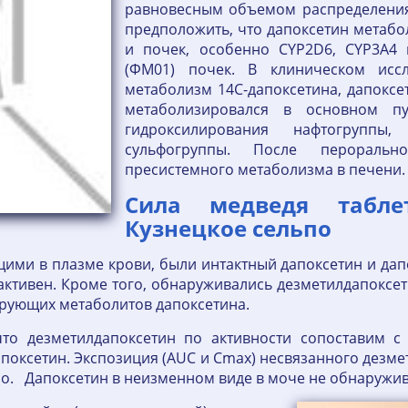
равновесным объемом распределения 1
предположить, что дапоксетин метаб
и почек, особенно CYP2D6, CYP3A4
(ФМ01) почек. В клиническом иссл
метаболизм 14С-дапоксетина, дапоксе
метаболизировался в основном пут
гидроксилирования нафтогруппы
сульфогруппы. После перораль
пресистемного метаболизма в печени.
Сила медведя табл
Кузнецкое сельпо
и в плазме крови, были интактный дапоксетин и дапокс
активен. Кроме того, обнаруживались дезметилдапоксе
ирующих метаболитов дапоксетина.
 что дезметилдапоксетин по активности сопоставим с
апоксетин. Экспозиция (AUC и Сmах) несвязанного дезмет
но. Дапоксетин в неизменном виде в моче не обнаружи