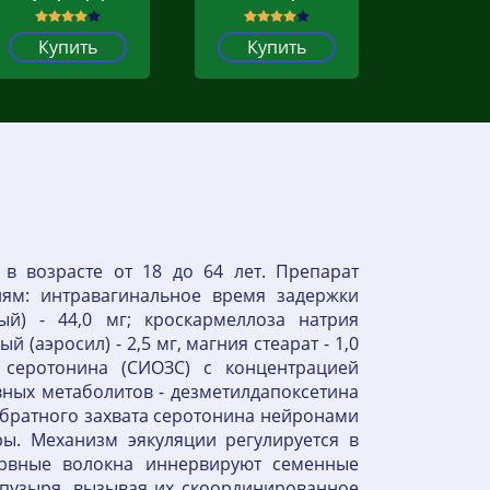
Купить
Купить
в возрасте от 18 до 64 лет. Препарат
иям: интравагинальное время задержки
ый) - 44,0 мг; кроскармеллоза натрия
 (аэросил) - 2,5 мг, магния стеарат - 1,0
 серотонина (СИОЗС) с концентрацией
вных метаболитов - дезметилдапоксетина
обратного захвата серотонина нейронами
ы. Механизм эякуляции регулируется в
ервные волокна иннервируют семенные
пузыря, вызывая их скоординированное