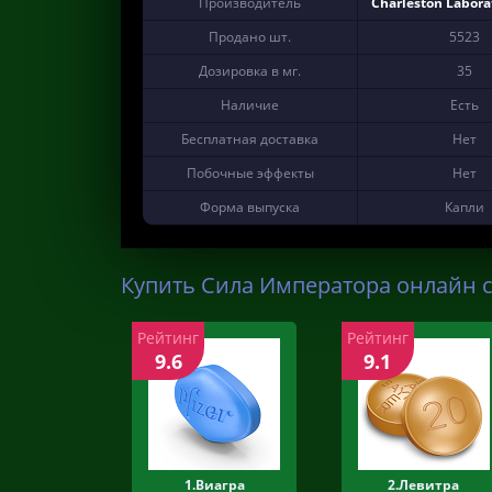
Производитель
Charleston Laborat
Продано шт.
5523
Дозировка в мг.
35
Наличие
Есть
Бесплатная доставка
Нет
Побочные эффекты
Нет
Форма выпуска
Капли
Купить Сила Императора онлайн с
Рейтинг
Рейтинг
9.6
9.1
1.Виагра
2.Левитра