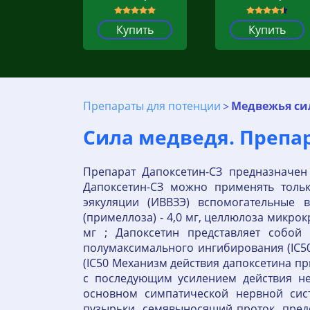
Купить
Купить
Препараты для потенции
Медвежья си
Сила медведя. Препа
Препарат Дапоксетин-СЗ предназначен
Дапоксетин-СЗ можно применять тольк
эякуляции (ИВВЗЭ) вспомогательные в
(примеллоза) - 4,0 мг, целлюлоза микрокр
мг ; Дапоксетин представляет собой
полумаксимального ингибирования (IC50
(IC50 Механизм действия дапоксетина п
с последующим усилением действия не
основном симпатической нервной сис
пузырьки, семявыносящий проток, пре