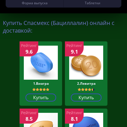
Форма выпуска
Таблетки
Купить Спасмекс (Бациллалин) онлайн с
доставкой:
Рейтинг
Рейтинг
9.6
9.1
1.Виагра
2.Левитра
Купить
Купить
Рейтинг
Рейтинг
8.5
8.1