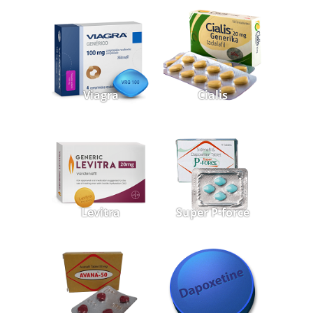
Viagra
Cialis
Levitra
Super P-force