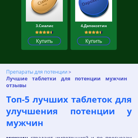
3.Сиалис
4.Дапоксетин
Купить
Купить
Препараты для потенции
Лучшие таблетки для потенции мужчин
отзывы
Топ-5 лучших таблеток для
улучшения потенции у
мужчин