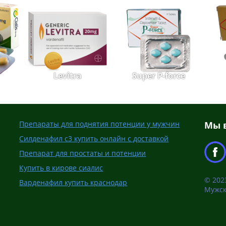
Levitra
Super P-force
Препараты для поднятия потенции у мужчин
Мы в
Силденафил с3 купить онлайн с доставкой
Препарат для простаты и потенции
Купить в кирове сиалис
© 2023
Варденафил купить краснодар
Мужск