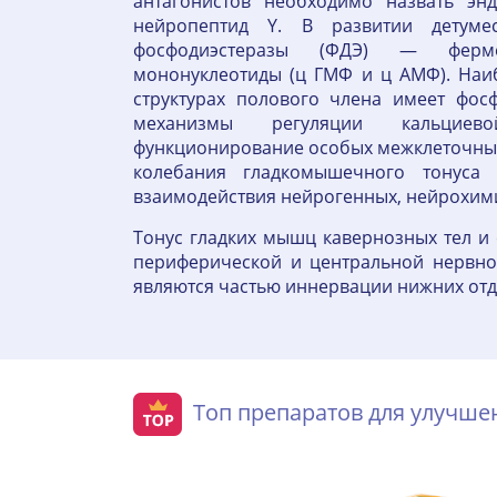
антагонистов необходимо назвать энд
нейропептид Y. В развитии детуме
фосфодиэстеразы (ФДЭ) — ферме
мононуклеотиды (ц ГМФ и ц АМФ). На
структурах полового члена имеет фосф
механизмы регуляции кальциев
функционирование особых межклеточных 
колебания гладкомышечного тонуса 
взаимодействия нейрогенных, нейрохими
Тонус гладких мышц кавернозных тел и
периферической и центральной нервной
являются частью иннервации нижних отдел
Топ препаратов для улучш