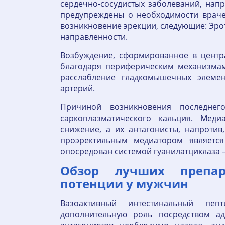
сердечно-сосудистых заболеваний, на
предупреждены о необходимости враче
возникновение эрекции, следующие: Эро
направленности.
Возбуждение, сформированное в центр
благодаря периферическим механизмам
расслабление гладкомышечных элеме
артерий.
Причиной возникновения последнег
саркоплазматического кальция. Мед
снижение, а их антагонисты, напроти
проэректильным медиатором является
опосредован системой гуанилатциклаза 
Обзор лучших препа
потенции у мужчин
Вазоактивный интестинальный пе
дополнительную роль посредством ад