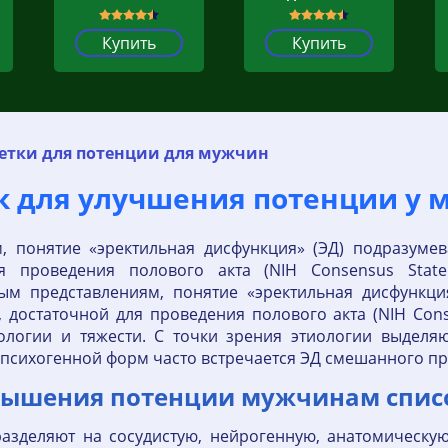
Купить
Купить
етки для потенции для мужчин
ок для улучшения потенции у
, понятие «эректильная дисфункция» (ЭД) подразумев
я проведения полового акта (NIH Consensus Stat
ым представлениям, понятие «эректильная дисфункция
достаточной для проведения полового акта (NIH Conse
ологии и тяжести. С точки зрения этиологии выделя
психогенной форм часто встречается ЭД смешанного п
вышения потенции мужчинам спис
азделяют на сосудистую, нейрогенную, анатомическу