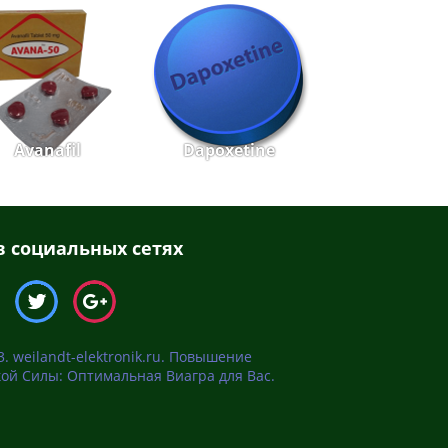
Avanafil
Dapoxetine
 социальных сетях
. weilandt-elektronik.ru. Повышение
ой Силы: Оптимальная Виагра для Вас.