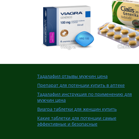
Viagra
Cialis
Тадалафил отзывы мужчин цена
Препарат для потенции купить в аптеке
Тадалафил инструкция по применению для
мужчин цена
Виагра таблетки для женщин купить
Какие таблетки для потенции самые
эффективные и безопасные