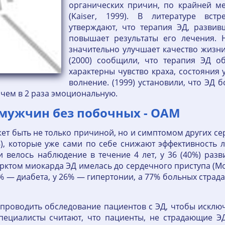
органических причин, по крайней м
(Kaiser, 1999). В литературе вст
утверждают, что терапия ЭД, развив
повышает результаты его лечения. Hu
значительно улучшает качество жизни
(2000) сообщили, что терапия ЭД об
характерны чувство краха, состояния 
волнение. (1999) установили, что ЭД 
 чем в 2 раза эмоциональную.
 мужчин без побочных - OAM
ожет быть не только причиной, но и симптомом других с
998), которые уже сами по себе снижают эффективность л
 велось наблюдение в течение 4 лет, у 36 (40%) разви
ом миокарда ЭД имелась до сердечного приступа (Monto
0% — диабета, у 26% — гипертонии, а 77% больных стр
проводить обследование пациентов с ЭД, чтобы исклю
специалисты считают, что пациенты, не страдающие 