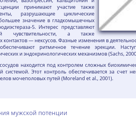
отелии, вазопрессин, кальцитонин и
сценции принимают участие также
нты, разрушающие циклические
ибольшее значение в гладкомышечных
одиэстераза-5. Интерес представляют
ой чувствительности, а также
контактов — нексусов. Фазные изменения в деятельнос
обеспечивают ритмичное течение эрекции. Наступ
ческих и эндокринологических механизмов (Sachs, 2000
 сосудов находится под контролем сложных биохимичес
 системой. Этот контроль обеспечивается за счет н
ов мочеполовых путей (Moreland et al., 2001).
ения мужской потенции