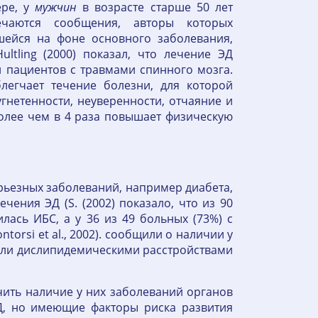
ере, у
мужчин
в возрасте старше 50 лет
речаются сообщения, авторы которых
шейся на фоне основного заболевания,
ltling (2000) показал, что лечение ЭД
 пациентов с травмами спинного мозга.
легчает течение болезни, для которой
угнетенности, неуверенности, отчаяние и
более чем в 4 раза повышает физическую
ерьезных заболеваний, например диабета,
ечения ЭД (S. (2002) показало, что из 90
лась ИБС, а у 36 из 49 больных (73%) с
rsi et al., 2002). сообщили о наличии у
адали дислипидемическими расстройствами
чить наличие у них заболеваний органов
ЭД, но имеющие факторы риска развития