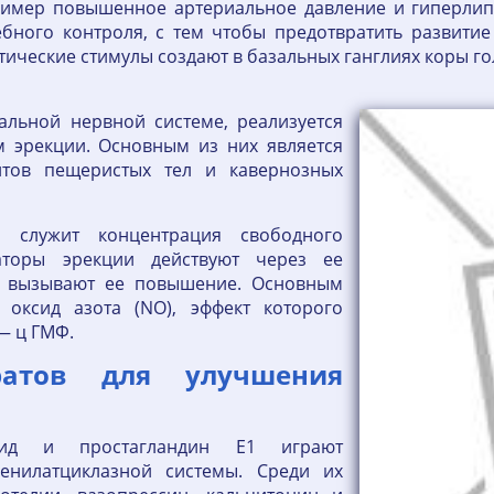
пример повышенное артериальное давление и гиперлип
бного контроля, с тем чтобы предотвратить развит
тические стимулы создают в базальных ганглиях коры г
альной нервной системе, реализуется
 эрекции. Основным из них является
нтов пещеристых тел и кавернозных
о служит концентрация свободного
иаторы эрекции действуют через ее
в, вызывают ее повышение. Основным
 оксид азота (NO), эффект которого
— ц ГМФ.
ратов для улучшения
птид и простагландин Е1 играют
енилатциклазной системы. Среди их