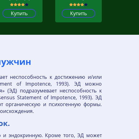
Купить
Купить
 мужчин
ает неспособность к достижению и/или
ement of Impotence, 1993). ЭД можно
» (ЭД) подразумевает неспособность к
nsus Statement of Impotence, 1993). ЭД
ют органическую и психогенную формы.
роисхождения.
ок.
ю и эндокринную. Кроме того, ЭД может