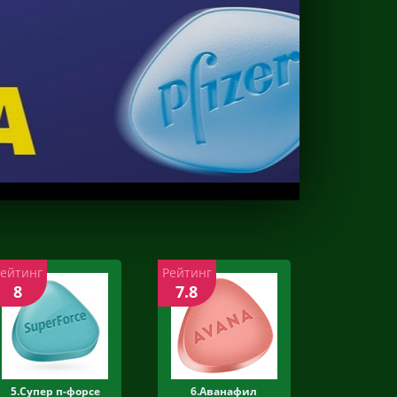
Рейтинг
Рейтинг
8
7.8
5.Супер п-форсе
6.Аванафил