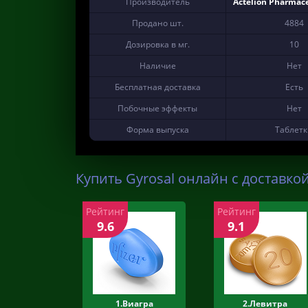
Производитель
Actelion Pharmace
Продано шт.
4884
Дозировка в мг.
10
Наличие
Нет
Бесплатная доставка
Есть
Побочные эффекты
Нет
Форма выпуска
Таблет
Купить Gyrosal онлайн с доставкой
Рейтинг
Рейтинг
9.6
9.1
1.Виагра
2.Левитра