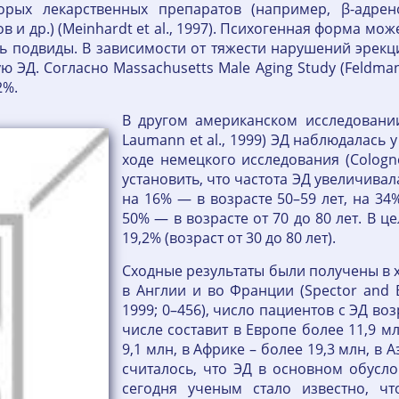
орых лекарственных препаратов (например, β-адрен
в и др.) (Meinhardt et al., 1997). Психогенная форма м
еть подвиды. В зависимости от тяжести нарушений эрек
ЭД. Согласно Massachusetts Male Aging Study (Feldman e
2%.
В другом американском исследовании (
Laumann et al., 1999) ЭД наблюдалась у
ходе немецкого исследования (Cologne 
установить, что частота ЭД увеличивал
на 16% — в возрасте 50–59 лет, на 34
50% — в возрасте от 70 до 80 лет. В 
19,2% (возраст от 30 до 80 лет).
Сходные результаты были получены в 
в Англии и во Франции (Spector and Boyl
1999; 0–456), число пациентов с ЭД воз
числе составит в Европе более 11,9 м
9,1 млн, в Африке – более 19,3 млн, в
считалось, что ЭД в основном обусл
сегодня ученым стало известно, чт