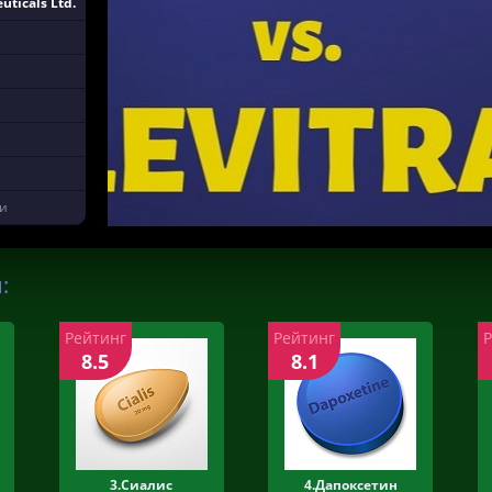
uticals Ltd.
ки
:
Рейтинг
Рейтинг
8.5
8.1
3.Сиалис
4.Дапоксетин