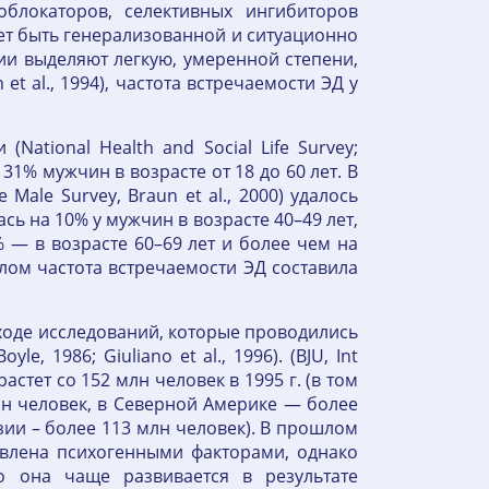
облокаторов, селективных ингибиторов
ожет быть генерализованной и ситуационно
ции выделяют легкую, умеренной степени,
t al., 1994), частота встречаемости ЭД у
National Health and Social Life Survey;
 31% мужчин в возрасте от 18 до 60 лет. В
Male Survey, Braun et al., 2000) удалось
ась на 10% у мужчин в возрасте 40–49 лет,
% — в возрасте 60–69 лет и более чем на
целом частота встречаемости ЭД составила
ходе исследований, которые проводились
e, 1986; Giuliano et al., 1996). (BJU, Int
растет со 152 млн человек в 1995 г. (в том
лн человек, в Северной Америке — более
 Азии – более 113 млн человек). В прошлом
овлена психогенными факторами, однако
о она чаще развивается в результате